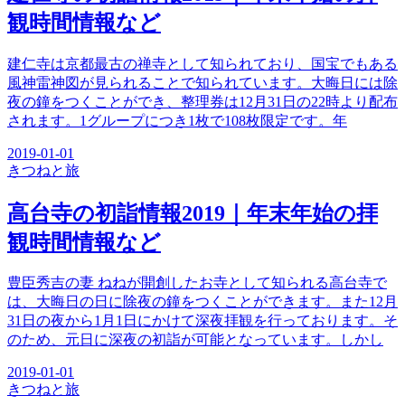
観時間情報など
建仁寺は京都最古の禅寺として知られており、国宝でもある
風神雷神図が見られることで知られています。大晦日には除
夜の鐘をつくことができ、整理券は12月31日の22時より配布
されます。1グループにつき1枚で108枚限定です。年
2019-01-01
きつね
と旅
高台寺の初詣情報2019｜年末年始の拝
観時間情報など
豊臣秀吉の妻 ねねが開創したお寺として知られる高台寺で
は、大晦日の日に除夜の鐘をつくことができます。また12月
31日の夜から1月1日にかけて深夜拝観を行っております。そ
のため、元日に深夜の初詣が可能となっています。しかし
2019-01-01
きつね
と旅