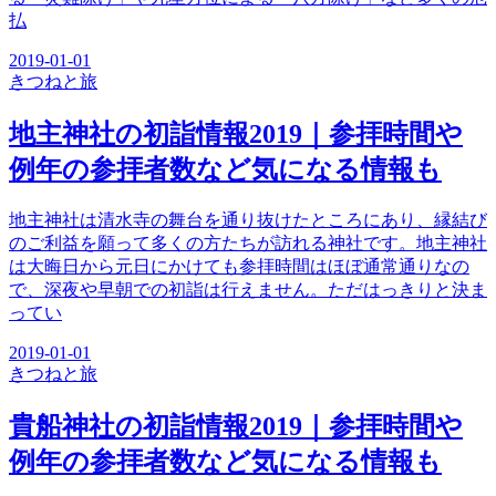
払
2019-01-01
きつね
と旅
地主神社の初詣情報2019｜参拝時間や
例年の参拝者数など気になる情報も
地主神社は清水寺の舞台を通り抜けたところにあり、縁結び
のご利益を願って多くの方たちが訪れる神社です。地主神社
は大晦日から元日にかけても参拝時間はほぼ通常通りなの
で、深夜や早朝での初詣は行えません。ただはっきりと決ま
ってい
2019-01-01
きつね
と旅
貴船神社の初詣情報2019｜参拝時間や
例年の参拝者数など気になる情報も