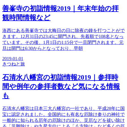
善峯寺の初詣情報2019｜年末年始の拝
観時間情報など
洛西にある善峯寺では大晦日の日に除夜の鐘を打つことがで
きます。12月31日の23:45に開門され、先着順で108名となっ
ています。その後、1月1日の1:15分で一旦閉門されます。元
旦は開門は6:30からとなっており、早朝
2019-01-01
きつね
と旅
石清水八幡宮の初詣情報2019｜参拝時
間や例年の参拝者数など気になる情報
も
石清水八幡宮は日本三大八幡宮の一社であり、平成28年に国
宝に認定されました。全国的にも有名な厄除け参りの神社で
一般的に知られる厄年の厄除けのほか、災厄などを祓い除け
る「災難除け」や九星方位による「八方除け」など多くの厄