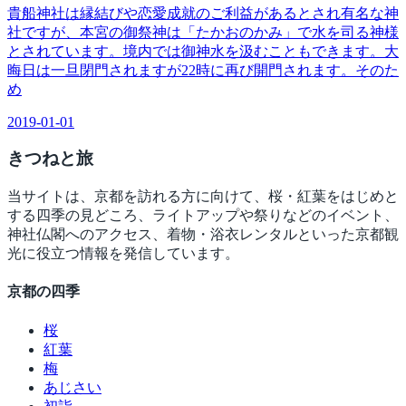
貴船神社は縁結びや恋愛成就のご利益があるとされ有名な神
社ですが、本宮の御祭神は「たかおのかみ」で水を司る神様
とされています。境内では御神水を汲むこともできます。大
晦日は一旦閉門されますが22時に再び開門されます。そのた
め
2019-01-01
きつね
と旅
当サイトは、京都を訪れる方に向けて、桜・紅葉をはじめと
する四季の見どころ、ライトアップや祭りなどのイベント、
神社仏閣へのアクセス、着物・浴衣レンタルといった京都観
光に役立つ情報を発信しています。
京都の四季
桜
紅葉
梅
あじさい