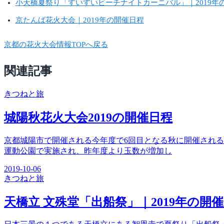
小天橋夏祭り「すいすいビーチナイトカーニバル」｜2019年
京たんば花火大会｜2019年の開催日程
京都の花火大会情報TOPへ戻る
関連記事
きつね
と旅
城陽秋花火大会2019の開催日程
京都城陽市で開催される今年度で6回目となる秋に開催される珍
運動公園で実施され、昨年度より玉数が増加し
2019-10-06
きつね
と旅
天橋立 文殊堂「出船祭」｜2019年の開