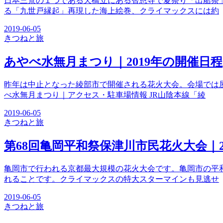
日本三景の１つである天橋立にある智恩寺で夏祭り「出船祭
る「九世戸縁起」再現した海上絵巻、クライマックスには約
2019-06-05
きつね
と旅
あやべ水無月まつり｜2019年の開催日程
昨年は中止となった綾部市で開催される花火大会。会場では
べ水無月まつり｜アクセス・駐車場情報 JR山陰本線「綾
2019-06-05
きつね
と旅
第68回亀岡平和祭保津川市民花火大会｜2
亀岡市で行われる京都最大規模の花火大会です。亀岡市の平
れることです。クライマックスの特大スターマインも見逃せ
2019-06-05
きつね
と旅