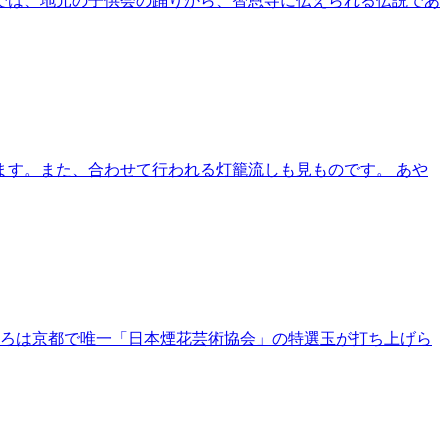
では、地元の子供会の踊りから、智恩寺に伝えられる伝説であ
す。また、合わせて行われる灯籠流しも見ものです。 あや
ころは京都で唯一「日本煙花芸術協会」の特選玉が打ち上げら