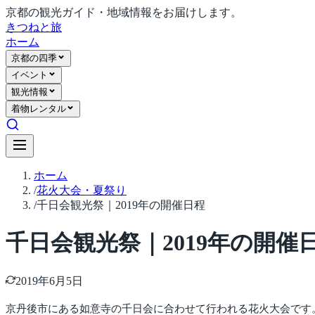
京都の観光ガイド・地域情報をお届けします。
きつね
と旅
ホーム
京都の四季
イベント
観光情報
着物レンタル
ホーム
/
花火大会・夏祭り
/
千日会観光祭｜2019年の開催日程
千日会観光祭｜2019年の開催
2019年6月5日
京丹後市にある如意寺の千日会に合わせて行われる花火大会です