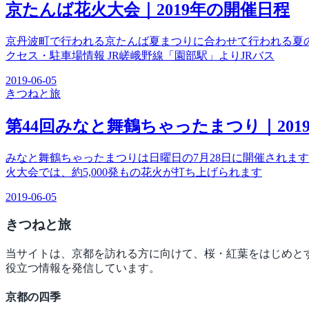
京たんば花火大会｜2019年の開催日程
京丹波町で行われる京たんば夏まつりに合わせて行われる夏
クセス・駐車場情報 JR嵯峨野線「園部駅」よりJRバス
2019-06-05
きつね
と旅
第44回みなと舞鶴ちゃったまつり｜201
みなと舞鶴ちゃったまつりは日曜日の7月28日に開催されま
火大会では、約5,000発もの花火が打ち上げられます
2019-06-05
きつね
と旅
当サイトは、京都を訪れる方に向けて、桜・紅葉をはじめと
役立つ情報を発信しています。
京都の四季