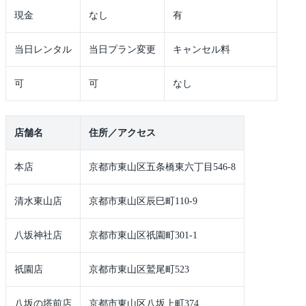
現金
なし
有
当日レンタル
当日プラン変更
キャンセル料
可
可
なし
店舗名
住所／アクセス
本店
京都市東山区五条橋東六丁目546-8
清水東山店
京都市東山区辰巳町110-9
八坂神社店
京都市東山区祇園町301-1
祇園店
京都市東山区鷲尾町523
八坂の塔前店
京都市東山区八坂上町374