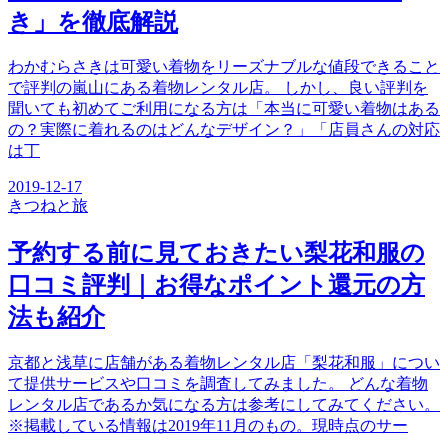
き」を徹底解説
わかむらさきは可愛い着物をリーズナブルな値段できること
で評判の嵐山にある着物レンタル店。 しかし、良い評判を
聞いても初めてご利用になる方は「本当に可愛い着物はある
の？実際に着れるのはどんなデザイン？」「店員さんの対応
は丁
2019-12-17
きつね
と旅
予約する前に見ておきたい梨花和服の
口コミ評判｜お得なポイント還元の方
法も紹介
京都と浅草に店舗がある着物レンタル店「梨花和服」につい
て提供サービスや口コミを調査してみました。 どんな着物
レンタル店であるか気になる方は参考にしてみてください。
※掲載している情報は2019年11月のもの。現時点のサー