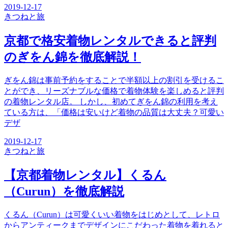
2019-12-17
きつね
と旅
京都で格安着物レンタルできると評判
のぎをん錦を徹底解説！
ぎをん錦は事前予約をすることで半額以上の割引を受けるこ
とができ、リーズナブルな価格で着物体験を楽しめると評判
の着物レンタル店。 しかし、初めてぎをん錦の利用を考え
ている方は、「価格は安いけど着物の品質は大丈夫？可愛い
デザ
2019-12-17
きつね
と旅
【京都着物レンタル】くるん
（Curun）を徹底解説
くるん（Curun）は可愛くいい着物をはじめとして、レトロ
からアンティークまでデザインにこだわった着物を着れると