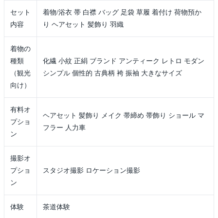
セット
着物/浴衣 帯 白襟 バッグ 足袋 草履 着付け 荷物預か
内容
り ヘアセット 髪飾り 羽織
着物の
種類
化繊 小紋 正絹 ブランド アンティーク レトロ モダン
（観光
シンプル 個性的 古典柄 袴 振袖 大きなサイズ
向け）
有料オ
ヘアセット 髪飾り メイク 帯締め 帯飾り ショール マ
プショ
フラー 人力車
ン
撮影オ
プショ
スタジオ撮影 ロケーション撮影
ン
体験
茶道体験