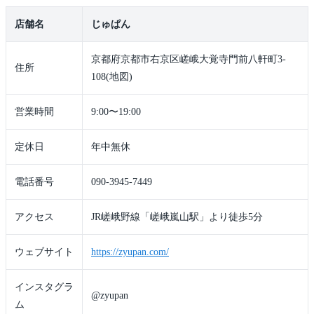
店舗名
じゅぱん
京都府京都市右京区嵯峨大覚寺門前八軒町3-
住所
108(地図)
営業時間
9:00〜19:00
定休日
年中無休
電話番号
090-3945-7449
アクセス
JR嵯峨野線「嵯峨嵐山駅」より徒歩5分
ウェブサイト
https://zyupan.com/
インスタグラ
@zyupan
ム