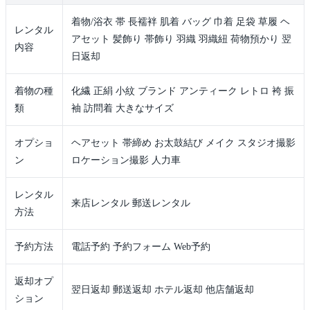
着物/浴衣 帯 長襦袢 肌着 バッグ 巾着 足袋 草履 ヘ
レンタル
アセット 髪飾り 帯飾り 羽織 羽織紐 荷物預かり 翌
内容
日返却
着物の種
化繊 正絹 小紋 ブランド アンティーク レトロ 袴 振
類
袖 訪問着 大きなサイズ
オプショ
ヘアセット 帯締め お太鼓結び メイク スタジオ撮影
ン
ロケーション撮影 人力車
レンタル
来店レンタル 郵送レンタル
方法
予約方法
電話予約 予約フォーム Web予約
返却オプ
翌日返却 郵送返却 ホテル返却 他店舗返却
ション