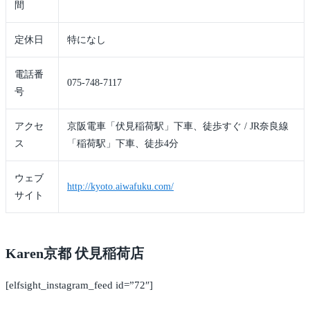
間
定休日
特になし
電話番
075-748-7117
号
アクセ
京阪電車「伏見稲荷駅」下車、徒歩すぐ / JR奈良線
ス
「稲荷駅」下車、徒歩4分
ウェブ
http://kyoto.aiwafuku.com/
サイト
Karen京都 伏見稲荷店
[elfsight_instagram_feed id=”72″]