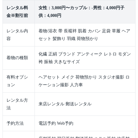
レンタル料
女性：3,000円〜カップル：-男性：4,000円子
金※割引前
供：4,000円
レンタル内
着物/浴衣 帯 長襦袢 肌着 カバン 足袋 草履 ヘア
容
セット 髪飾り 羽織 荷物預かり
化繊 正絹 ブランド アンティーク レトロ モダン
着物の種類
袴 振袖 大きなサイズ
有料オプシ
ヘアセット メイク 荷物預かり スタジオ撮影 ロ
ョン
ケーション撮影 人力車
レンタル方
来店レンタル 郵送レンタル
法
予約方法
電話予約 Web予約