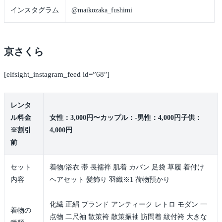
インスタグラム
@maikozaka_fushimi
京さくら
[elfsight_instagram_feed id=”68″]
レンタ
ル料金
女性：3,000円〜カップル：-男性：4,000円子供：
※割引
4,000円
前
セット
着物/浴衣 帯 長襦袢 肌着 カバン 足袋 草履 着付け
内容
ヘアセット 髪飾り 羽織※1 荷物預かり
化繊 正絹 ブランド アンティーク レトロ モダン 一
着物の
点物 二尺袖 散策袴 散策振袖 訪問着 紋付袴 大きな