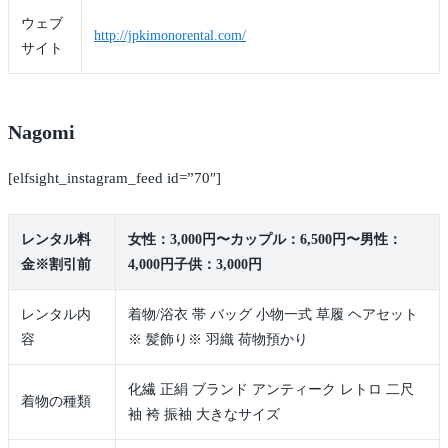
ウェブ
http://jpkimonorental.com/
サイト
Nagomi
[elfsight_instagram_feed id=”70″]
レンタル料
女性：3,000円〜カップル：6,500円〜男性：
金※割引前
4,000円子供：3,000円
レンタル内
着物/浴衣 帯 バッグ 小物一式 草履 ヘアセット
容
※ 髪飾り※ 羽織 荷物預かり
化繊 正絹 ブランド アンティーク レトロ 二尺
着物の種類
袖 袴 振袖 大きなサイズ