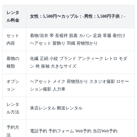
レンタ
女性：5,500円〜カップル：-男性：5,500円子供：-
ル料金
セット
着物/浴衣 帯 長襦袢 肌着 カバン 足袋 草履 着付け
内容
ヘアセット 髪飾り 羽織 荷物預かり
着物の
化繊 正絹 小紋 ブランド アンティーク レトロ モダ
種類
ン 袴 振袖 大きなサイズ
オプシ
ヘアセット メイク 荷物預かり スタジオ撮影 ロケー
ョン
ション撮影 人力車
レンタ
来店レンタル 郵送レンタル
ル方法
予約方
電話予約 予約フォーム Web予約 当日Web予約
法