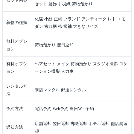
セット内容
セット 髪飾り 羽織 荷物預かり
化繊 小紋 正絹 ブランド アンティーク レトロ モ
着物の種類
ダン 古典柄 袴 振袖 大きなサイズ
無料オプシ
荷物預かり 翌日返却
ョン
有料オプシ
ヘアセット メイク 荷物預かり スタジオ撮影 ロケ
ョン
ーション撮影 人力車
レンタル方
来店レンタル 郵送レンタル
法
予約方法
電話予約 Web予約 当日Web予約
店舗返却 翌日返却 郵送返却 ホテル返却 他店舗返
返却方法
却