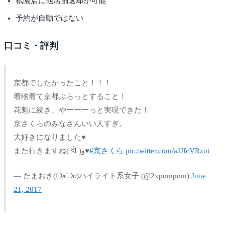
祇園店に他店舗返却が可能
予約が自動ではない
口コミ・評判
京都でしたかったこと！！！
着物着て京都ぶらっとすること！
花魁に続き、やーーーっと実現できた！
京さくらのみなさんいい人すぎ。
大好きになりました♥
また行きますね( ᐛ )و♥
#京さくら
pic.twitter.com/aJJfcVRzui
— たまおき(❍ᴥ❍ʋ)ハイライト系女子 (@2xpompom)
June
21, 2017