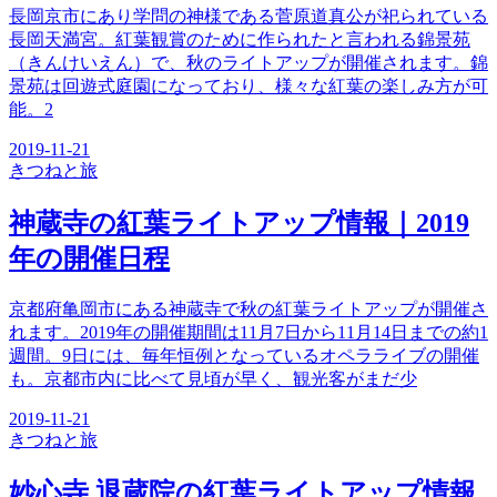
長岡京市にあり学問の神様である菅原道真公が祀られている
長岡天満宮。紅葉観賞のために作られたと言われる錦景苑
（きんけいえん）で、秋のライトアップが開催されます。錦
景苑は回遊式庭園になっており、様々な紅葉の楽しみ方が可
能。2
2019-11-21
きつね
と旅
神蔵寺の紅葉ライトアップ情報｜2019
年の開催日程
京都府亀岡市にある神蔵寺で秋の紅葉ライトアップが開催さ
れます。2019年の開催期間は11月7日から11月14日までの約1
週間。9日には、毎年恒例となっているオペラライブの開催
も。京都市内に比べて見頃が早く、観光客がまだ少
2019-11-21
きつね
と旅
妙心寺 退蔵院の紅葉ライトアップ情報