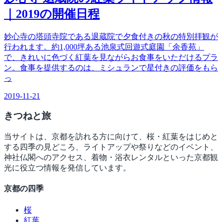
｜2019の開催日程
妙心寺の塔頭寺院である退蔵院で夕食付きの秋の特別拝観が
行われます。約1,000坪ある池泉式回遊式庭園「余香苑」
で、きれいに色づく紅葉を見ながらお食事をいただけるプラ
ン。食事を提供するのは、ミシュランで星付きの評価をもら
っ
2019-11-21
きつね
と旅
当サイトは、京都を訪れる方に向けて、桜・紅葉をはじめと
する四季の見どころ、ライトアップや祭りなどのイベント、
神社仏閣へのアクセス、着物・浴衣レンタルといった京都観
光に役立つ情報を発信しています。
京都の四季
桜
紅葉