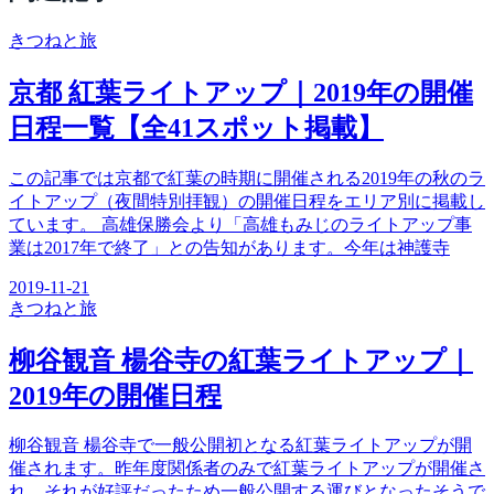
きつね
と旅
京都 紅葉ライトアップ｜2019年の開催
日程一覧【全41スポット掲載】
この記事では京都で紅葉の時期に開催される2019年の秋のラ
イトアップ（夜間特別拝観）の開催日程をエリア別に掲載し
ています。 高雄保勝会より「高雄もみじのライトアップ事
業は2017年で終了」との告知があります。今年は神護寺
2019-11-21
きつね
と旅
柳谷観音 楊谷寺の紅葉ライトアップ｜
2019年の開催日程
柳谷観音 楊谷寺で一般公開初となる紅葉ライトアップが開
催されます。昨年度関係者のみで紅葉ライトアップが開催さ
れ、それが好評だったため一般公開する運びとなったそうで