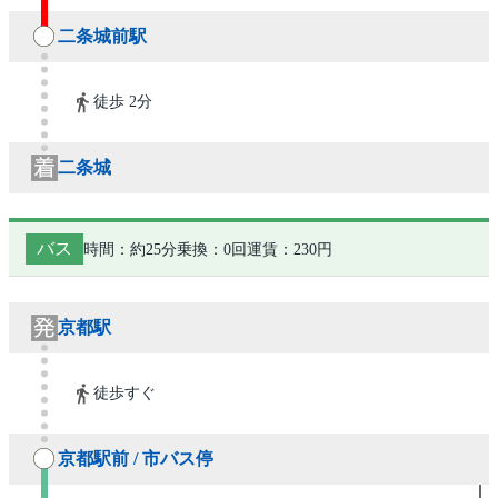
二条城前駅
徒歩 2分
二条城
バス
時間：約25分
乗換：0回
運賃：230円
京都駅
徒歩すぐ
京都駅前 / 市バス停