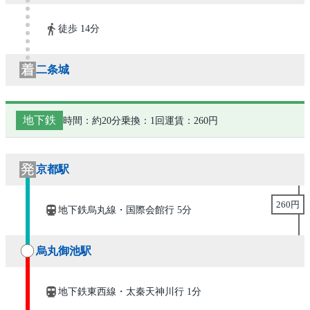
徒歩 14分
二条城
地下鉄
時間：約20分
乗換：1回
運賃：260円
京都駅
260円
地下鉄烏丸線・国際会館行 5分
烏丸御池駅
地下鉄東西線・太秦天神川行 1分