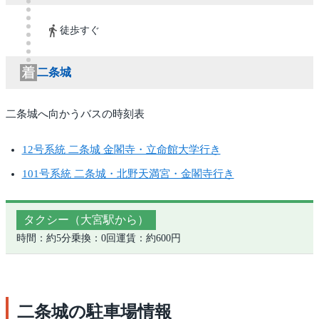
徒歩すぐ
二条城
二条城へ向かうバスの時刻表
12号系統 二条城 金閣寺・立命館大学行き
101号系統 二条城・北野天満宮・金閣寺行き
タクシー（大宮駅から）
時間：約5分
乗換：0回
運賃：約600円
二条城の駐車場情報