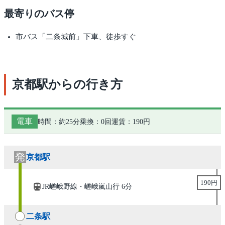
最寄りのバス停
市バス「二条城前」下車、徒歩すぐ
京都駅からの行き方
電車
時間：約25分
乗換：0回
運賃：190円
京都駅
190円
JR嵯峨野線・嵯峨嵐山行 6分
二条駅