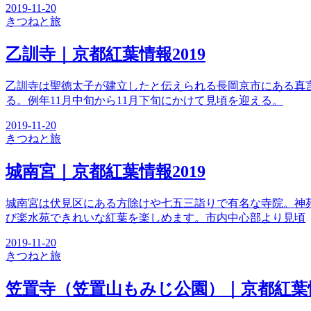
2019-11-20
きつね
と旅
乙訓寺｜京都紅葉情報2019
乙訓寺は聖徳太子が建立したと伝えられる長岡京市にある真
る。例年11月中旬から11月下旬にかけて見頃を迎える。
2019-11-20
きつね
と旅
城南宮｜京都紅葉情報2019
城南宮は伏見区にある方除けや七五三詣りで有名な寺院。神
び楽水苑できれいな紅葉を楽しめます。市内中心部より見頃
2019-11-20
きつね
と旅
笠置寺（笠置山もみじ公園）｜京都紅葉情