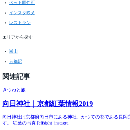
ペット同伴可
インスタ映え
レストラン
エリアから探す
嵐山
京都駅
関連記事
きつね
と旅
向日神社｜京都紅葉情報2019
向日神社は京都府向日市にある神社。かつての都である長岡
す。 紅葉の写真 [elfsight_instagra