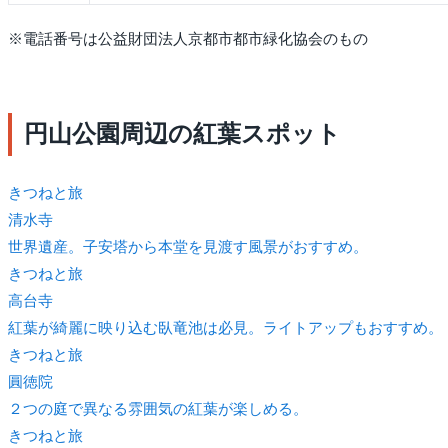
※電話番号は公益財団法人京都市都市緑化協会のもの
円山公園周辺の紅葉スポット
きつね
と旅
清水寺
世界遺産。子安塔から本堂を見渡す風景がおすすめ。
きつね
と旅
高台寺
紅葉が綺麗に映り込む臥竜池は必見。ライトアップもおすすめ。
きつね
と旅
圓徳院
２つの庭で異なる雰囲気の紅葉が楽しめる。
きつね
と旅