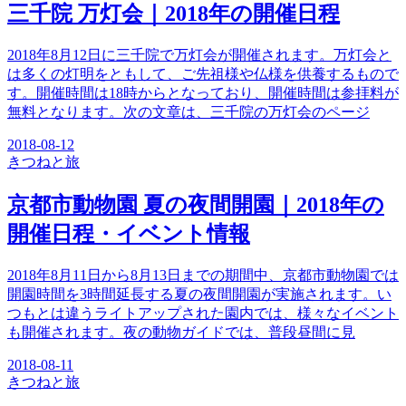
三千院 万灯会｜2018年の開催日程
2018年8月12日に三千院で万灯会が開催されます。万灯会と
は多くの灯明をともして、ご先祖様や仏様を供養するもので
す。開催時間は18時からとなっており、開催時間は参拝料が
無料となります。次の文章は、三千院の万灯会のページ
2018-08-12
きつね
と旅
京都市動物園 夏の夜間開園｜2018年の
開催日程・イベント情報
2018年8月11日から8月13日までの期間中、京都市動物園では
開園時間を3時間延長する夏の夜間開園が実施されます。い
つもとは違うライトアップされた園内では、様々なイベント
も開催されます。夜の動物ガイドでは、普段昼間に見
2018-08-11
きつね
と旅