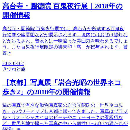
高台寺・圓徳院 百鬼夜行展｜2018年の
開催情報
高台寺・圓徳院 百鬼夜行展では、高台寺が所蔵する百鬼夜
行絵巻や幽霊図などが展示されます。境内にはおばけ提灯な
どが吊るされ、普段とは一味違った雰囲気を味わえるでしょ
う。また百鬼夜行展限定の御朱印「慈」が授与されます。書
置き
2018-08-02
きつね
と旅
【京都】写真展「岩合光昭の世界ネコ
歩き2」の2018年の開催情報
猫の写真で有名な動物写真家の岩合光昭氏の「世界ネコ歩
き」がパワーアップし京都に帰ってきました。写真はブラジ
ル・リオデジャネイロのビーチやニューヨークの看板猫な
ど、世界各地で撮った写真の中から個性いっぱいの猫たちが
登場しま