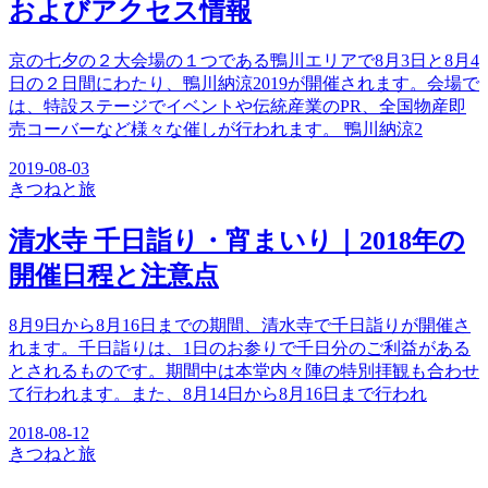
およびアクセス情報
京の七夕の２大会場の１つである鴨川エリアで8月3日と8月4
日の２日間にわたり、鴨川納涼2019が開催されます。会場で
は、特設ステージでイベントや伝統産業のPR、全国物産即
売コーバーなど様々な催しが行われます。 鴨川納涼2
2019-08-03
きつね
と旅
清水寺 千日詣り・宵まいり｜2018年の
開催日程と注意点
8月9日から8月16日までの期間、清水寺で千日詣りが開催さ
れます。千日詣りは、1日のお参りで千日分のご利益がある
とされるものです。期間中は本堂内々陣の特別拝観も合わせ
て行われます。また、8月14日から8月16日まで行われ
2018-08-12
きつね
と旅