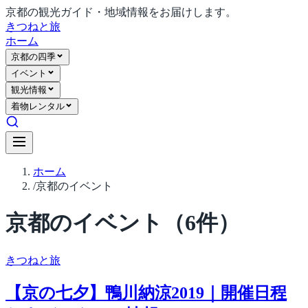
京都の観光ガイド・地域情報をお届けします。
きつね
と旅
ホーム
京都の四季
イベント
観光情報
着物レンタル
ホーム
/
京都のイベント
京都のイベント
（
6
件）
きつね
と旅
【京の七夕】鴨川納涼2019｜開催日程