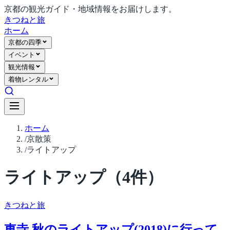
京都の観光ガイド・地域情報をお届けします。
きつね
と旅
ホーム
京都の四季
イベント
観光情報
着物レンタル
ホーム
/
京散策
/
ライトアップ
ライトアップ
（
4
件）
きつね
と旅
東寺 秋のライトアップ(2018)に行って