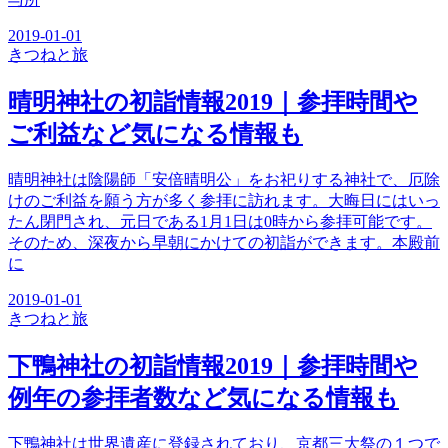
2019-01-01
きつね
と旅
晴明神社の初詣情報2019｜参拝時間や
ご利益など気になる情報も
晴明神社は陰陽師「安倍晴明公」をお祀りする神社で、厄除
けのご利益を願う方が多く参拝に訪れます。大晦日にはいっ
たん閉門され、元日である1月1日は0時から参拝可能です。
そのため、深夜から早朝にかけての初詣ができます。本殿前
に
2019-01-01
きつね
と旅
下鴨神社の初詣情報2019｜参拝時間や
例年の参拝者数など気になる情報も
下鴨神社は世界遺産に登録されており、京都三大祭の１つで