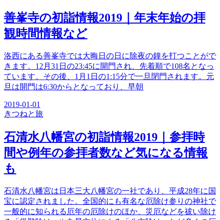
善峯寺の初詣情報2019｜年末年始の拝
観時間情報など
洛西にある善峯寺では大晦日の日に除夜の鐘を打つことがで
きます。12月31日の23:45に開門され、先着順で108名となっ
ています。その後、1月1日の1:15分で一旦閉門されます。元
旦は開門は6:30からとなっており、早朝
2019-01-01
きつね
と旅
石清水八幡宮の初詣情報2019｜参拝時
間や例年の参拝者数など気になる情報
も
石清水八幡宮は日本三大八幡宮の一社であり、平成28年に国
宝に認定されました。全国的にも有名な厄除け参りの神社で
一般的に知られる厄年の厄除けのほか、災厄などを祓い除け