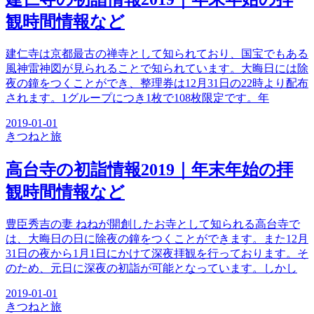
観時間情報など
建仁寺は京都最古の禅寺として知られており、国宝でもある
風神雷神図が見られることで知られています。大晦日には除
夜の鐘をつくことができ、整理券は12月31日の22時より配布
されます。1グループにつき1枚で108枚限定です。年
2019-01-01
きつね
と旅
高台寺の初詣情報2019｜年末年始の拝
観時間情報など
豊臣秀吉の妻 ねねが開創したお寺として知られる高台寺で
は、大晦日の日に除夜の鐘をつくことができます。また12月
31日の夜から1月1日にかけて深夜拝観を行っております。そ
のため、元日に深夜の初詣が可能となっています。しかし
2019-01-01
きつね
と旅