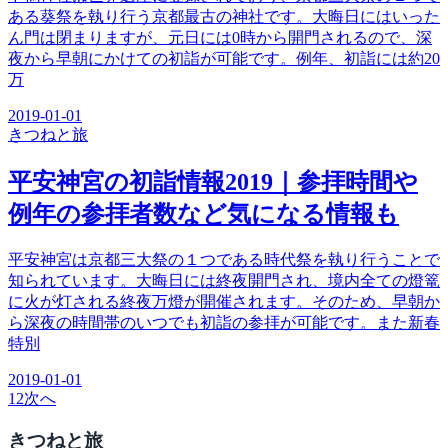
ある葵祭を執り行う京都最古の神社です。大晦日にはいった
ん門は閉まりますが、元日には0時から開門されるので、深
夜から早朝にかけての初詣が可能です。例年、初詣には約20
万
2019-01-01
きつね
と旅
平安神宮の初詣情報2019｜参拝時間や
例年の参拝者数など気になる情報も
平安神宮は京都三大祭の１つである時代祭を執り行うことで
知られています。大晦日には終夜開門され、境内全ての燈篭
に火が灯される終夜万燈が開催されます。そのため、早朝か
ら深夜の時間帯のいつでも初詣の参拝が可能です。また新春
特別
2019-01-01
1
2
次へ
きつね
と旅