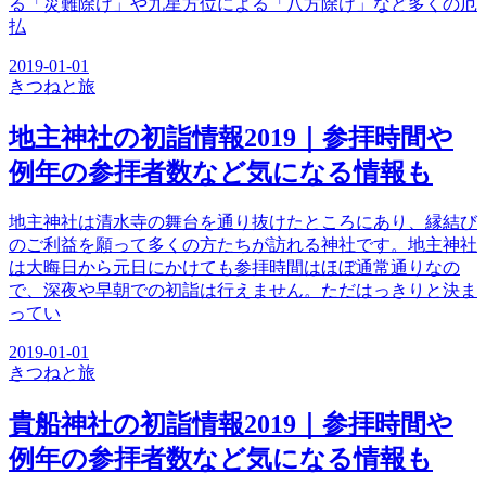
る「災難除け」や九星方位による「八方除け」など多くの厄
払
2019-01-01
きつね
と旅
地主神社の初詣情報2019｜参拝時間や
例年の参拝者数など気になる情報も
地主神社は清水寺の舞台を通り抜けたところにあり、縁結び
のご利益を願って多くの方たちが訪れる神社です。地主神社
は大晦日から元日にかけても参拝時間はほぼ通常通りなの
で、深夜や早朝での初詣は行えません。ただはっきりと決ま
ってい
2019-01-01
きつね
と旅
貴船神社の初詣情報2019｜参拝時間や
例年の参拝者数など気になる情報も