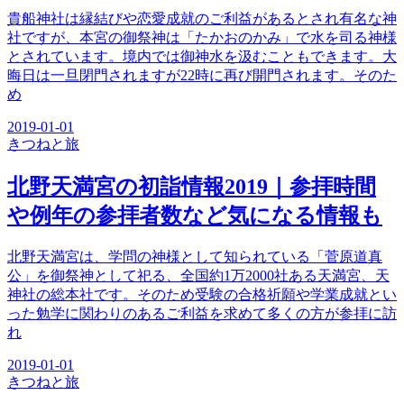
貴船神社は縁結びや恋愛成就のご利益があるとされ有名な神
社ですが、本宮の御祭神は「たかおのかみ」で水を司る神様
とされています。境内では御神水を汲むこともできます。大
晦日は一旦閉門されますが22時に再び開門されます。そのた
め
2019-01-01
きつね
と旅
北野天満宮の初詣情報2019｜参拝時間
や例年の参拝者数など気になる情報も
北野天満宮は、学問の神様として知られている「菅原道真
公」を御祭神として祀る、全国約1万2000社ある天満宮、天
神社の総本社です。そのため受験の合格祈願や学業成就とい
った勉学に関わりのあるご利益を求めて多くの方が参拝に訪
れ
2019-01-01
きつね
と旅