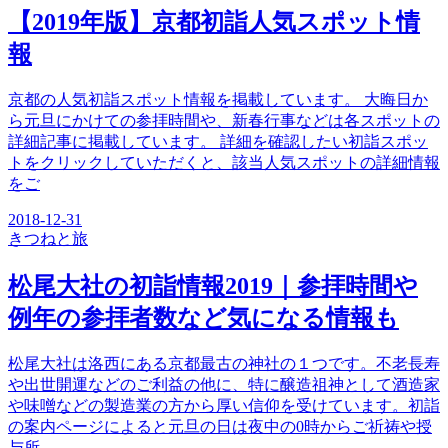
【2019年版】京都初詣人気スポット情
報
京都の人気初詣スポット情報を掲載しています。 大晦日か
ら元旦にかけての参拝時間や、新春行事などは各スポットの
詳細記事に掲載しています。 詳細を確認したい初詣スポッ
トをクリックしていただくと、該当人気スポットの詳細情報
をご
2018-12-31
きつね
と旅
松尾大社の初詣情報2019｜参拝時間や
例年の参拝者数など気になる情報も
松尾大社は洛西にある京都最古の神社の１つです。不老長寿
や出世開運などのご利益の他に、特に醸造祖神として酒造家
や味噌などの製造業の方から厚い信仰を受けています。初詣
の案内ページによると元旦の日は夜中の0時からご祈祷や授
与所