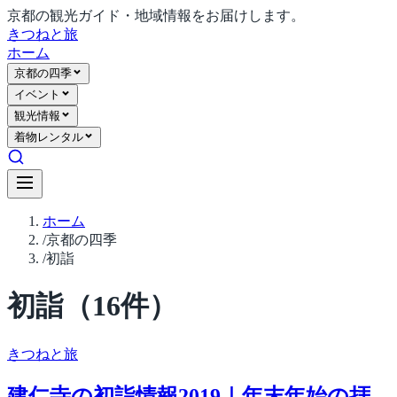
京都の観光ガイド・地域情報をお届けします。
きつね
と旅
ホーム
京都の四季
イベント
観光情報
着物レンタル
ホーム
/
京都の四季
/
初詣
初詣
（
16
件）
きつね
と旅
建仁寺の初詣情報2019｜年末年始の拝