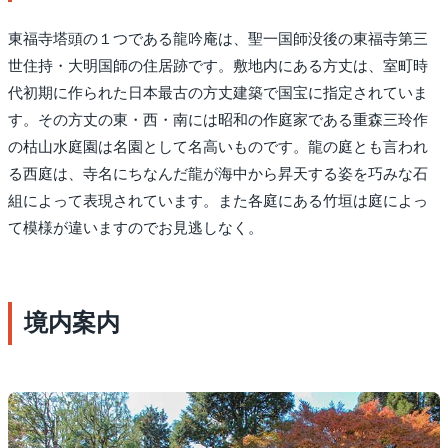
東福寺塔頭の１つである龍吟庵は、聖一国師没後の東福寺第三
世住持・大明国師の住居跡です。敷地内にある方丈は、室町時
代初期に作られた日本最古の方丈建築で国宝に指定されていま
す。その方丈の東・西・南には昭和の作庭家である重森三玲作
の枯山水庭園は名園として名高いものです。龍の庭とも言われ
る西庭は、寺名にちなんだ龍が海中から昇天する姿を巧みな石
組によって表現されています。また各庭にある竹垣は庭によっ
て模様が違いますのでお見逃しなく。
境内案内