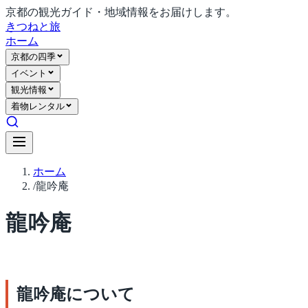
京都の観光ガイド・地域情報をお届けします。
きつね
と旅
ホーム
京都の四季
イベント
観光情報
着物レンタル
ホーム
/
龍吟庵
龍吟庵
龍吟庵について