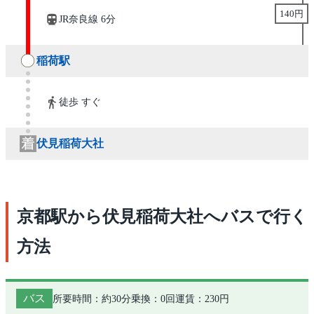
140円
JR奈良線 6分
稲荷駅
徒歩 すぐ
伏見稲荷大社
京都駅から伏見稲荷大社へバスで行く
方法
バス
所要時間：約30分
乗換：0回
運賃：230円