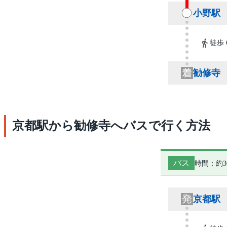
小野駅
徒歩 
勧修寺
京都駅から勧修寺へバスで行く方法
バス
時間：約3
京都駅