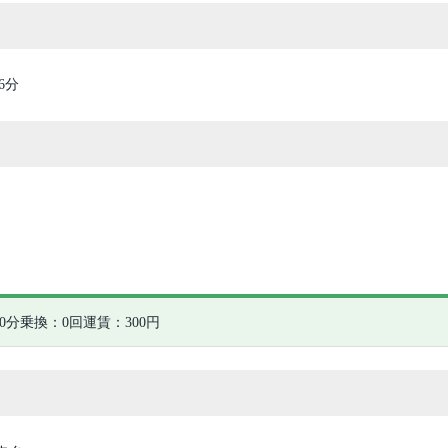
6分
0分
乗換：0回
運賃：300円