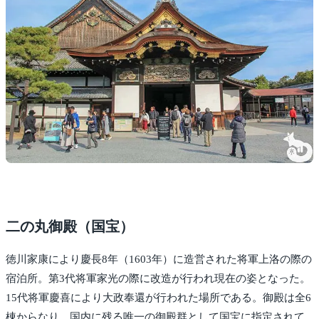
二の丸御殿（国宝）
徳川家康により慶長8年（1603年）に造営された将軍上洛の際の
宿泊所。第3代将軍家光の際に改造が行われ現在の姿となった。
15代将軍慶喜により大政奉還が行われた場所である。御殿は全6
棟からなり、国内に残る唯一の御殿群として国宝に指定されて