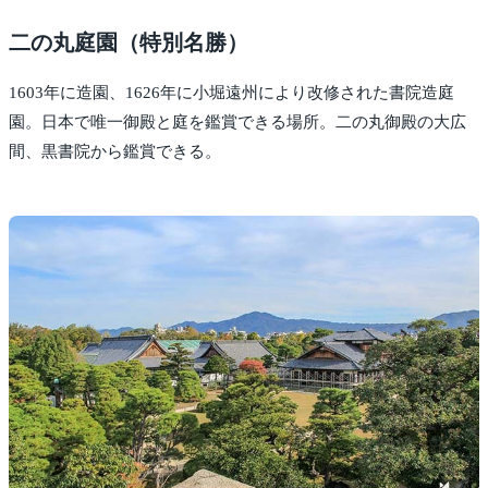
二の丸庭園（特別名勝）
1603年に造園、1626年に小堀遠州により改修された書院造庭
園。日本で唯一御殿と庭を鑑賞できる場所。二の丸御殿の大広
間、黒書院から鑑賞できる。