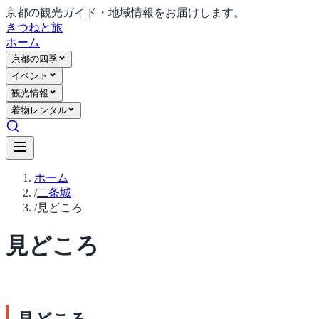
京都の観光ガイド・地域情報をお届けします。
きつね
と旅
ホーム
京都の四季
イベント
観光情報
着物レンタル
ホーム
/
二条城
/
見どころ
見どころ