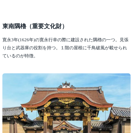
東南隅櫓（重要文化財）
寛永3年(1626年)の寛永行幸の際に建設された隅櫓の一つ。見張
り台と武器庫の役割を持つ。１階の屋根に千鳥破風が載せられ
ているのが特徴。