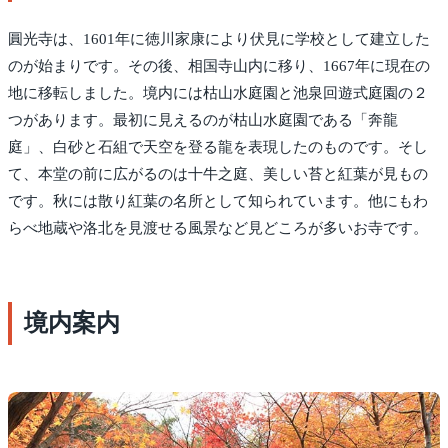
圓光寺は、1601年に徳川家康により伏見に学校として建立した
のが始まりです。その後、相国寺山内に移り、1667年に現在の
地に移転しました。境内には枯山水庭園と池泉回遊式庭園の２
つがあります。最初に見えるのが枯山水庭園である「奔龍
庭」、白砂と石組で天空を登る龍を表現したのものです。そし
て、本堂の前に広がるのは十牛之庭、美しい苔と紅葉が見もの
です。秋には散り紅葉の名所として知られています。他にもわ
らべ地蔵や洛北を見渡せる風景など見どころが多いお寺です。
境内案内