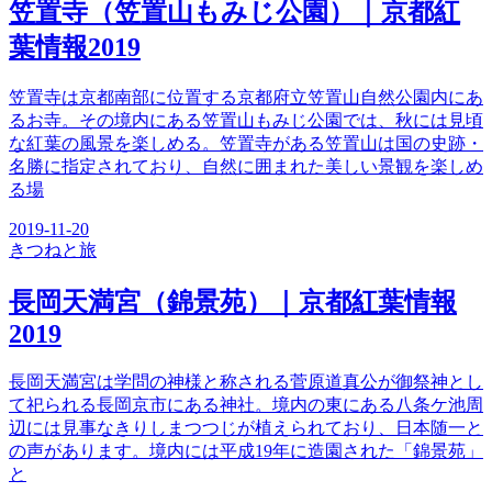
笠置寺（笠置山もみじ公園）｜京都紅
葉情報2019
笠置寺は京都南部に位置する京都府立笠置山自然公園内にあ
るお寺。その境内にある笠置山もみじ公園では、秋には見頃
な紅葉の風景を楽しめる。笠置寺がある笠置山は国の史跡・
名勝に指定されており、自然に囲まれた美しい景観を楽しめ
る場
2019-11-20
きつね
と旅
長岡天満宮（錦景苑）｜京都紅葉情報
2019
長岡天満宮は学問の神様と称される菅原道真公が御祭神とし
て祀られる長岡京市にある神社。境内の東にある八条ケ池周
辺には見事なきりしまつつじが植えられており、日本随一と
の声があります。境内には平成19年に造園された「錦景苑」
と