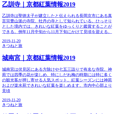
乙訓寺｜京都紅葉情報2019
乙訓寺は聖徳太子が建立したと伝えられる長岡京市にある真
言宗豊山派の寺院。牡丹の寺として知られている。ひっそり
とした境内では、きれいな紅葉をゆっくりと鑑賞することが
できる。例年11月中旬から11月下旬にかけて見頃を迎える。
2019-11-20
きつね
と旅
城南宮｜京都紅葉情報2019
城南宮は伏見区にある方除けや七五三詣りで有名な寺院。神
苑では四季の花が楽しめ、特にしだれ梅の時期には特に多く
の観光客が押し寄せる人気スポット。紅葉シーズンには神苑
および楽水苑できれいな紅葉を楽しめます。市内中心部より
見頃
2019-11-20
きつね
と旅