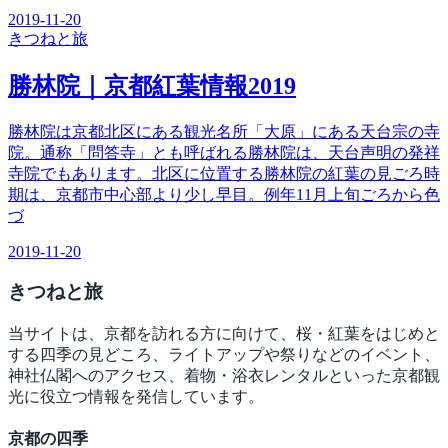
2019-11-20
きつね
と旅
勝林院｜京都紅葉情報2019
勝林院は京都北区にある観光名所「大原」にある天台宗の寺
院。通称「問答寺」とも呼ばれる勝林院は、天台声明の発祥
寺院でもあります。北区に位置する勝林院の紅葉の見ごろ時
期は、京都市中心部より少し早目。例年11月上旬ごろから色
づ
2019-11-20
きつね
と旅
当サイトは、京都を訪れる方に向けて、桜・紅葉をはじめと
する四季の見どころ、ライトアップや祭りなどのイベント、
神社仏閣へのアクセス、着物・浴衣レンタルといった京都観
光に役立つ情報を発信しています。
京都の四季