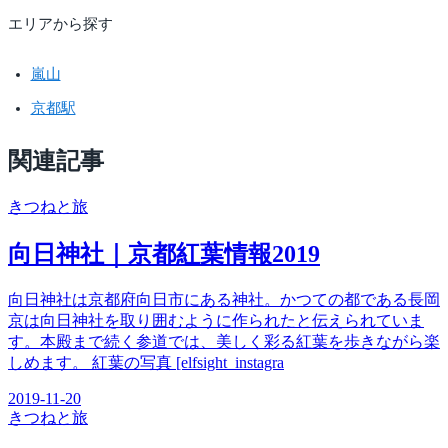
エリアから探す
嵐山
京都駅
関連記事
きつね
と旅
向日神社｜京都紅葉情報2019
向日神社は京都府向日市にある神社。かつての都である長岡
京は向日神社を取り囲むように作られたと伝えられていま
す。本殿まで続く参道では、美しく彩る紅葉を歩きながら楽
しめます。 紅葉の写真 [elfsight_instagra
2019-11-20
きつね
と旅