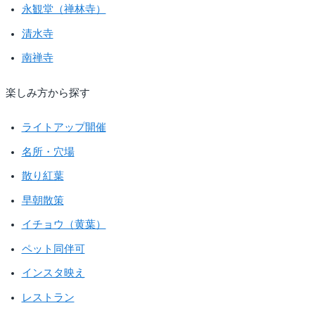
永観堂（禅林寺）
清水寺
南禅寺
楽しみ方から探す
ライトアップ開催
名所・穴場
散り紅葉
早朝散策
イチョウ（黄葉）
ペット同伴可
インスタ映え
レストラン