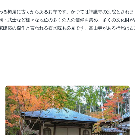
わる栂尾に古くからあるお寺です。かつては神護寺の別院とされま
族・武士など様々な地位の多くの人の信仰を集め、多くの文化財が
宅建築の傑作と言われる石水院も必見です。高山寺がある栂尾は古