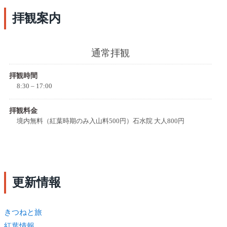
拝観案内
通常拝観
拝観時間
8:30 – 17:00
拝観料金
境内無料（紅葉時期のみ入山料500円）石水院 大人800円
更新情報
きつね
と旅
紅葉情報