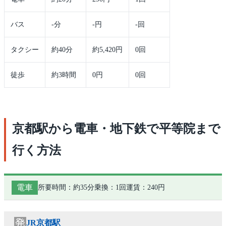
バス
-分
-円
-回
タクシー
約40分
約5,420円
0回
徒歩
約3時間
0円
0回
京都駅から電車・地下鉄で平等院まで
行く方法
電車
所要時間：約35分
乗換：1回
運賃：240円
JR京都駅