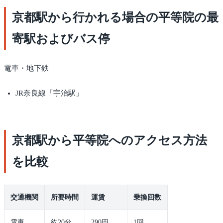
京都駅から行かれる場合の平等院の最
寄駅およびバス停
電車・地下鉄
JR奈良線「宇治駅」
京都駅から平等院へのアクセス方法
を比較
交通機関
所要時間
運賃
乗換回数
電車
約20分
290円
1回