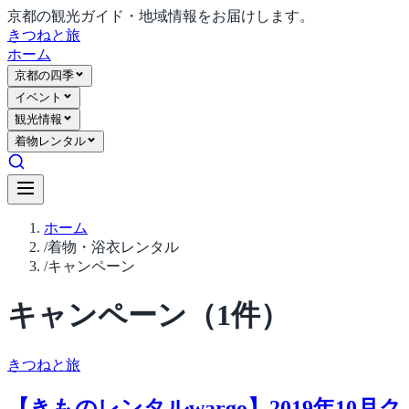
京都の観光ガイド・地域情報をお届けします。
きつね
と旅
ホーム
京都の四季
イベント
観光情報
着物レンタル
ホーム
/
着物・浴衣レンタル
/
キャンペーン
キャンペーン
（
1
件）
きつね
と旅
【きものレンタルwargo】2019年10月ク