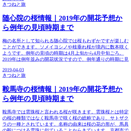
きつね
と旅
随心院の桜情報｜2019年の開花予想か
ら例年の見頃時期まで
梅の名所として知られる随心院では桜もわずかですが楽しむ
ことができます。ソメイヨシノや枝垂れ桜が境内に数本咲く
ようです。例年の見頃の時期は4月上旬から4月中旬ごろ。
2019年は例年並みの開花状況ですので、例年通りの時期に見
2019-04-03
きつね
と旅
鞍馬寺の桜情報｜2019年の開花予想か
ら例年の見頃時期まで
鞍馬寺では雲珠桜と言われる桜が咲きます。雲珠桜とは特定
の桜の種類ではなく鞍馬寺で咲く桜の総称であり、サトザク
ラの一種とされています。名称の由来は桜の花の形が、馬具
の鞍につける雲珠に似ていることからきています。京都市で