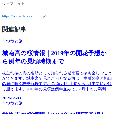
ウェブサイト
https://www.daikakuji.or.jp/
関連記事
きつね
と旅
城南宮の桜情報｜2019年の開花予想か
ら例年の見頃時期まで
枝垂れ桜の梅の名所として知られる城南宮で桜も楽しむこと
ができます。城南宮で見どころとなる桜は、室町の庭と桃山
の庭に咲く枝垂れ桜です。見頃は4月上旬から4月中旬にかけ
て迎えます。2019年の見頃は例年並みで、4月中旬に満開
2019-04-03
きつね
と旅