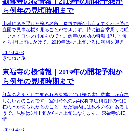
勧修寺の桜情報｜2019年の開花予想か
ら例年の見頃時期まで
山科にある隠れた桜の名所。参道で桜が出迎えてくれた後に
庭園で見事な桜を見ることができます。特に観音堂周りに咲
くソメイヨシノは見ものです。例年の見頃の時期は3月下旬
から4月上旬にかけて。2019年は4月上旬ごろに満開を迎え
2019-04-03
きつね
と旅
東福寺の桜情報｜2019年の開花予想か
ら例年の見頃時期まで
紅葉の名所として知られる東福寺には桜の木は数本しか存在
しないとのことです。室町時代の第4代将軍足利義持の代に
桜の木が切られたとのこと。ただ境内には数本の桜はあるよ
うで、見頃は3月下旬から4月上旬になります。 東福寺の桜
情
2019-04-03