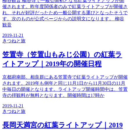
柳谷観音 楊谷寺で一般公開初となる紅葉ライトアップが開
催されます。昨年度関係者のみで紅葉ライトアップが開催さ
れ、それが好評だったため一般公開する運びとなったそうで
す。次のものが公式ページからの説明文になります。 柳谷
観音
2019-11-21
きつね
と旅
笠置寺（笠置山もみじ公園）の紅葉ラ
イトアップ｜2019年の開催日程
京都府南部、相良群にある笠置寺で紅葉ライトアップが開催
されます。2019年も例年と同じ11月1日から11月30日の11月
中毎日の開催となります。ライトアップ開催時間中は、笠置
寺の拝観料が無料となります。開催時間は17時か
2019-11-21
きつね
と旅
長岡天満宮の紅葉ライトアップ｜2019