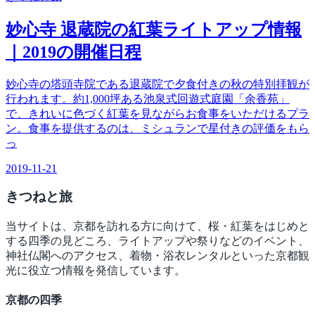
妙心寺 退蔵院の紅葉ライトアップ情報
｜2019の開催日程
妙心寺の塔頭寺院である退蔵院で夕食付きの秋の特別拝観が
行われます。約1,000坪ある池泉式回遊式庭園「余香苑」
で、きれいに色づく紅葉を見ながらお食事をいただけるプラ
ン。食事を提供するのは、ミシュランで星付きの評価をもら
っ
2019-11-21
きつね
と旅
当サイトは、京都を訪れる方に向けて、桜・紅葉をはじめと
する四季の見どころ、ライトアップや祭りなどのイベント、
神社仏閣へのアクセス、着物・浴衣レンタルといった京都観
光に役立つ情報を発信しています。
京都の四季