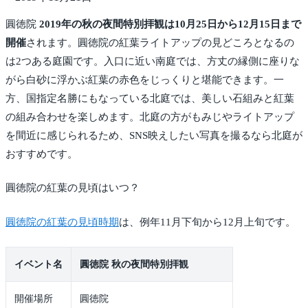
圓徳院
2019年の秋の夜間特別拝観は10月25日から12月15日まで
開催
されます。圓徳院の紅葉ライトアップの見どころとなるの
は2つある庭園です。入口に近い南庭では、方丈の縁側に座りな
がら白砂に浮かぶ紅葉の赤色をじっくりと堪能できます。一
方、国指定名勝にもなっている北庭では、美しい石組みと紅葉
の組み合わせを楽しめます。北庭の方がもみじやライトアップ
を間近に感じられるため、SNS映えしたい写真を撮るなら北庭が
おすすめです。
圓徳院の紅葉の見頃はいつ？
圓徳院の紅葉の見頃時期
は、例年11月下旬から12月上旬です。
イベント名
圓徳院 秋の夜間特別拝観
開催場所
圓徳院