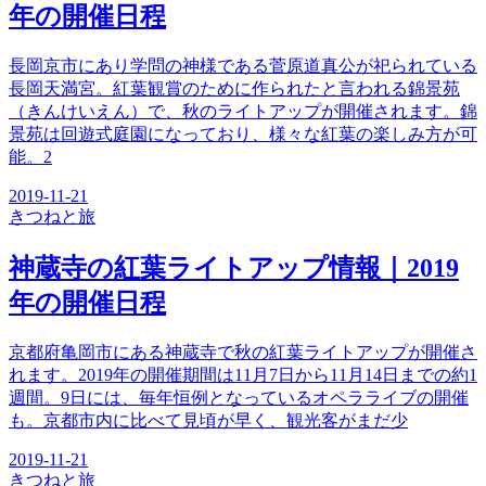
年の開催日程
長岡京市にあり学問の神様である菅原道真公が祀られている
長岡天満宮。紅葉観賞のために作られたと言われる錦景苑
（きんけいえん）で、秋のライトアップが開催されます。錦
景苑は回遊式庭園になっており、様々な紅葉の楽しみ方が可
能。2
2019-11-21
きつね
と旅
神蔵寺の紅葉ライトアップ情報｜2019
年の開催日程
京都府亀岡市にある神蔵寺で秋の紅葉ライトアップが開催さ
れます。2019年の開催期間は11月7日から11月14日までの約1
週間。9日には、毎年恒例となっているオペラライブの開催
も。京都市内に比べて見頃が早く、観光客がまだ少
2019-11-21
きつね
と旅