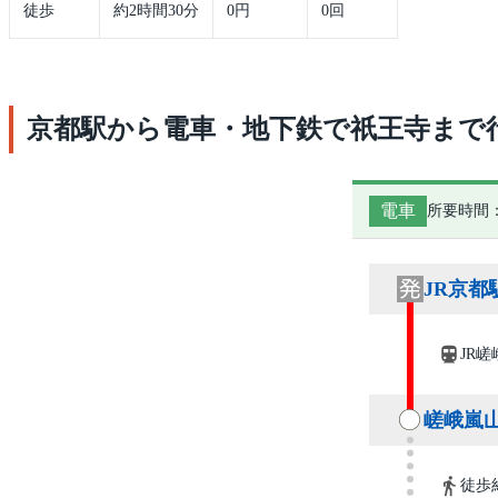
徒歩
約2時間30分
0円
0回
京都駅から電車・地下鉄で祇王寺まで
電車
所要時間：
JR京都
JR嵯
嵯峨嵐
徒歩