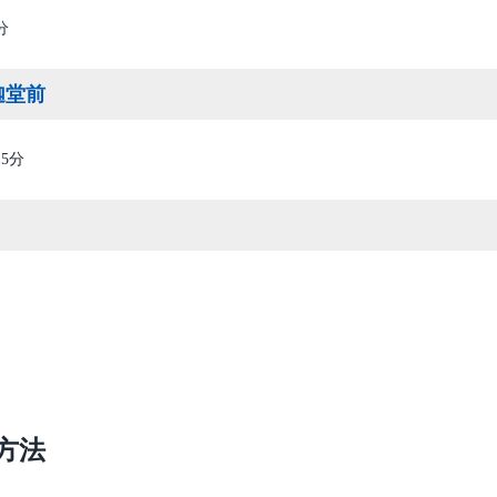
分
迦堂前
5分
方法