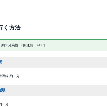
行く方法
約40分
乗換：0回
運賃：240円
駅
峨野線 約16分
山駅
約20分