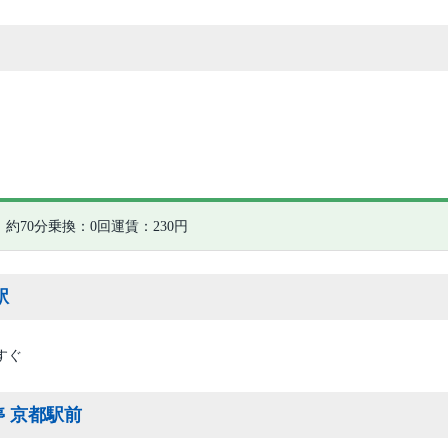
約70分
乗換：0回
運賃：230円
駅
すぐ
 京都駅前