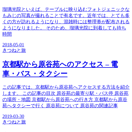
瑠璃光院といえば、テーブルに映り込むフォトジェニックな
もみじの写真が撮れることで有名です。近年では、とても多
くの方が訪れるようになり、混雑時には整理券が配布される
ようになりました。 そのため、瑠璃光院に到着しても待ち
時間
2018-05-01
きつね
と旅
京都駅から原谷苑へのアクセス – 電
車・バス・タクシー
この記事では、京都駅から原谷苑へアクセスする方法を紹介
します。 この記事の目次 原谷苑の最寄り駅・バス停 原谷苑
の場所・地図 京都駅から原谷苑への行き方 京都駅から原谷
苑へタクシーで行く 原谷苑について 原谷苑の関連記事
2019-03-30
きつね
と旅