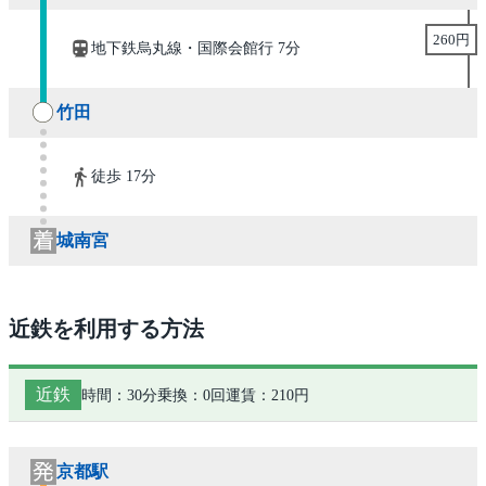
260円
地下鉄烏丸線・国際会館行 7分
竹田
徒歩 17分
城南宮
近鉄を利用する方法
近鉄
時間：30分
乗換：0回
運賃：210円
京都駅