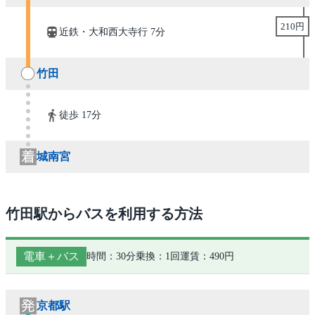
210円
近鉄・大和西大寺行 7分
竹田
徒歩 17分
城南宮
竹田駅からバスを利用する方法
電車＋バス
時間：30分
乗換：1回
運賃：490円
京都駅