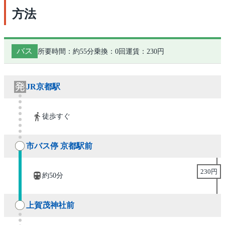
方法
バス
所要時間：約55分
乗換：0回
運賃：230円
JR京都駅
徒歩すぐ
市バス停 京都駅前
230円
約50分
上賀茂神社前