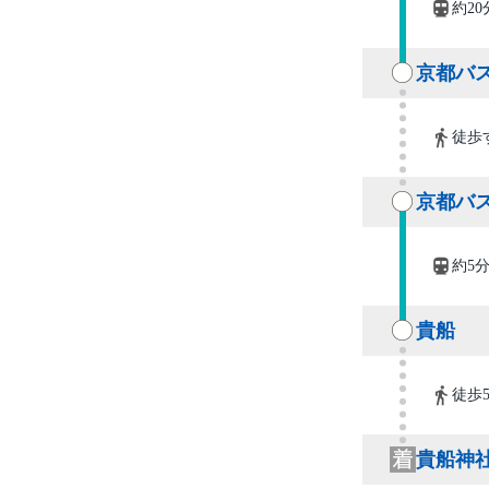
約20
京都バス
徒歩
京都バ
約5
貴船
徒歩
貴船神