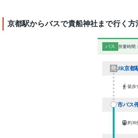
京都駅からバスで貴船神社まで行く方
バス
所要時間：
JR京都
徒歩
市バス停
約30