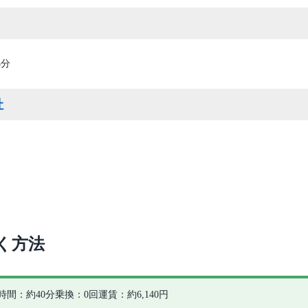
5分
社
く方法
時間：約40分
乗換：0回
運賃：約6,140円