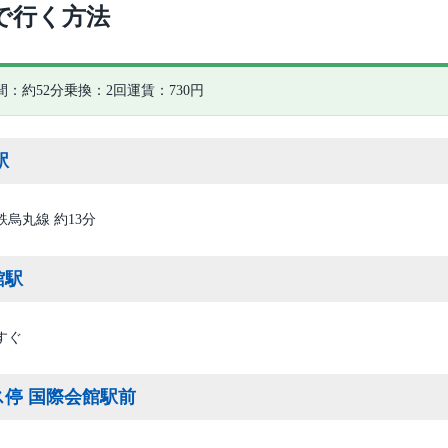
で行く方法
間：約52分
乗換：2回
運賃：730円
駅
鉄烏丸線 約13分
館駅
すぐ
ス停 国際会館駅前