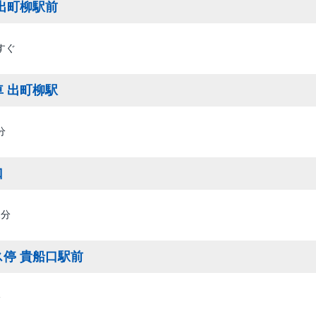
出町柳駅前
すぐ
 出町柳駅
分
口
1分
ス停 貴船口駅前
分