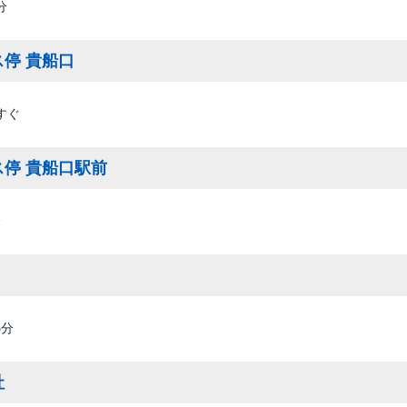
分
停 貴船口
すぐ
ス停 貴船口駅前
分
5分
社