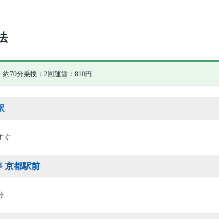
法
約70分
乗換：2回
運賃：810円
駅
すぐ
 京都駅前
分