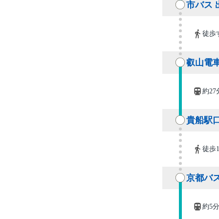
市バス 
徒歩
叡山電車
約27
貴船駅
徒歩
京都バ
約5