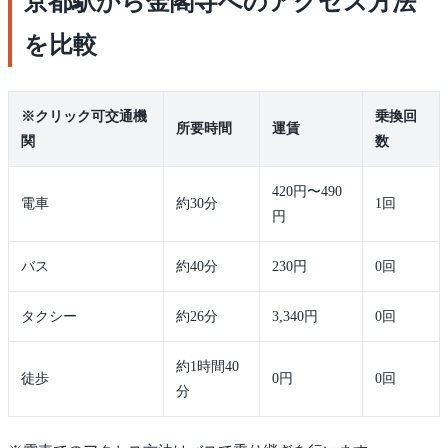
京都駅から金閣寺へのアクセス方法
を比較
※クリック可交通機
乗換回
所要時間
運賃
関
数
420円〜490
電車
約30分
1回
円
バス
約40分
230円
0回
タクシー
約26分
3,340円
0回
約1時間40
徒歩
0円
0回
分