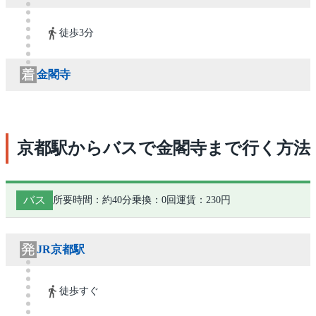
徒歩3分
金閣寺
京都駅からバスで金閣寺まで行く方法
バス
所要時間：約40分
乗換：0回
運賃：230円
JR京都駅
徒歩すぐ