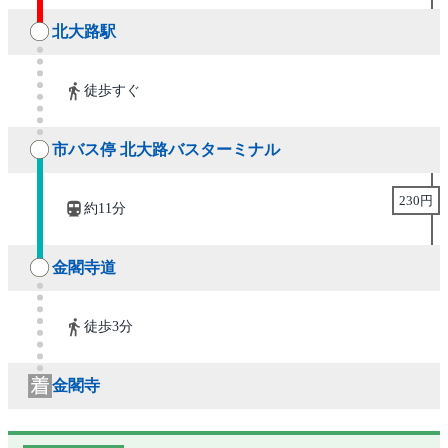
北大路駅
徒歩すぐ
市バス停 北大路バスターミナル
230円
約11分
金閣寺道
徒歩3分
金閣寺