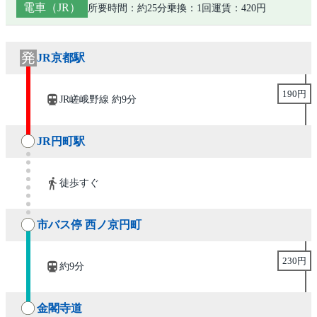
電車（JR）
所要時間：約25分
乗換：1回
運賃：420円
JR京都駅
190円
JR嵯峨野線 約9分
JR円町駅
徒歩すぐ
市バス停 西ノ京円町
230円
約9分
金閣寺道