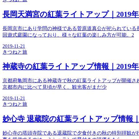
長岡天満宮の紅葉ライトアップ｜2019
長岡京市にあり学問の神様である菅原道真公が祀られている
回遊式庭園になっており、様々な紅葉の楽しみ方が可能。2
2019-11-21
きつね
と旅
神蔵寺の紅葉ライトアップ情報｜2019
京都府亀岡市にある神蔵寺で秋の紅葉ライトアップが開催されま
京都市内に比べて見頃が早く、観光客がまだ少
2019-11-21
きつね
と旅
妙心寺 退蔵院の紅葉ライトアップ情報｜2
妙心寺の塔頭寺院である退蔵院で夕食付きの秋の特別拝観が行