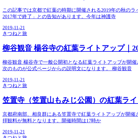
この記事では京都で紅葉の時期に開催される2019年の秋の
2017年で終了」との告知があります。今年は神護寺
2019-11-21
きつね
と旅
柳谷観音 楊谷寺の紅葉ライトアップ｜20
柳谷観音 楊谷寺で一般公開初となる紅葉ライトアップが開
次のものが公式ページからの説明文になります。 柳谷観音
2019-11-21
きつね
と旅
笠置寺（笠置山もみじ公園）の紅葉ライト
京都府南部、相良群にある笠置寺で紅葉ライトアップが開催され
拝観料が無料となります。開催時間は17時か
2019-11-21
きつね
と旅