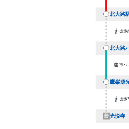
北大路
徒歩
北大路
市バ
鷹峯源
徒歩
光悦寺