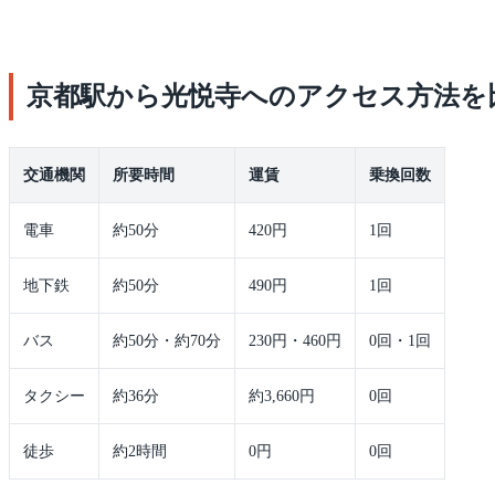
京都駅から光悦寺へのアクセス方法を
交通機関
所要時間
運賃
乗換回数
電車
約50分
420円
1回
地下鉄
約50分
490円
1回
バス
約50分・約70分
230円・460円
0回・1回
タクシー
約36分
約3,660円
0回
徒歩
約2時間
0円
0回