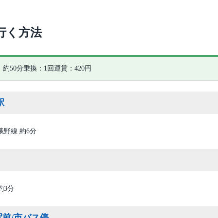
行く方法
約50分
乗換：1回
運賃：420円
駅
峨野線 約6分
約3分
前/市バス停