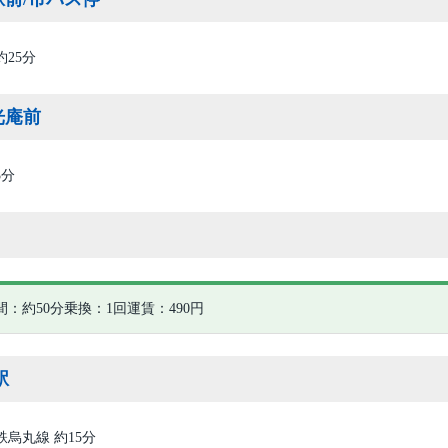
約25分
光庵前
3分
間：約50分
乗換：1回
運賃：490円
駅
鉄烏丸線 約15分