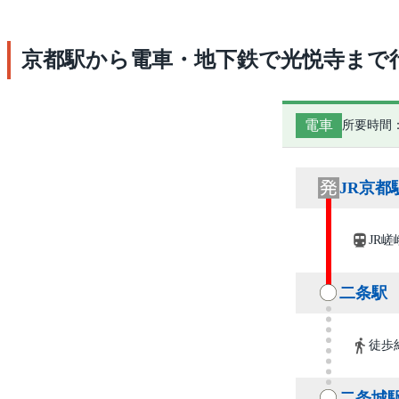
京都駅から電車・地下鉄で光悦寺まで
電車
所要時間：
JR京都
JR嵯
二条駅
徒歩
二条城駅