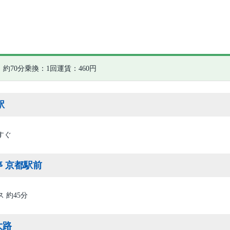
約70分
乗換：1回
運賃：460円
駅
すぐ
 京都駅前
 約45分
大路