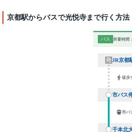
京都駅からバスで光悦寺まで行く方法
バス
所要時間：
JR京都
徒歩
市バス停
市バス
千本北