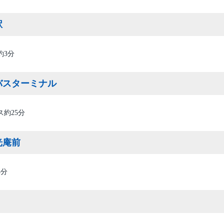
駅
約3分
バスターミナル
ス約25分
光庵前
3分