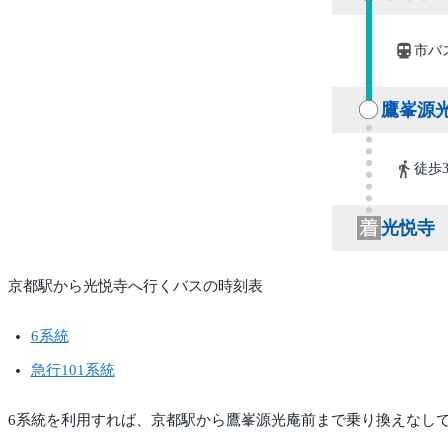
市バス
鷹峯源
徒歩
光悦寺
京都駅から光悦寺へ行くバスの時刻表
6系統
急行101系統
6系統を利用すれば、京都駅から鷹峯源光庵前まで乗り換えなしで