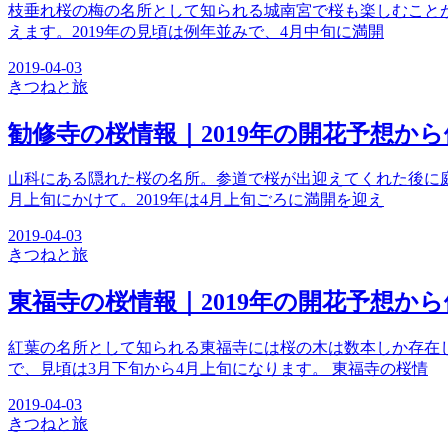
枝垂れ桜の梅の名所として知られる城南宮で桜も楽しむこと
えます。2019年の見頃は例年並みで、4月中旬に満開
2019-04-03
きつね
と旅
勧修寺の桜情報｜2019年の開花予想か
山科にある隠れた桜の名所。参道で桜が出迎えてくれた後に
月上旬にかけて。2019年は4月上旬ごろに満開を迎え
2019-04-03
きつね
と旅
東福寺の桜情報｜2019年の開花予想か
紅葉の名所として知られる東福寺には桜の木は数本しか存在
で、見頃は3月下旬から4月上旬になります。 東福寺の桜情
2019-04-03
きつね
と旅