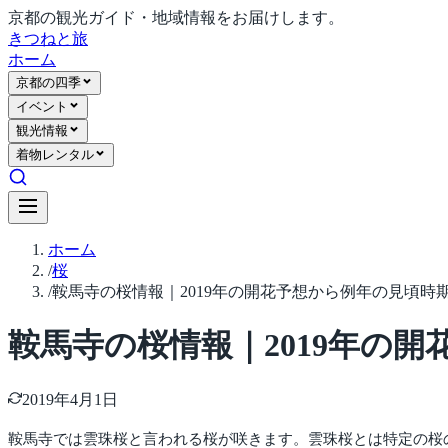
京都の観光ガイド・地域情報をお届けします。
きつね
と旅
ホーム
京都の四季
イベント
観光情報
着物レンタル
ホーム
/
桜
/
鞍馬寺の桜情報｜2019年の開花予想から例年の見頃時
鞍馬寺の桜情報｜2019年の
2019年4月1日
鞍馬寺では雲珠桜と言われる桜が咲きます。雲珠桜とは特定の桜