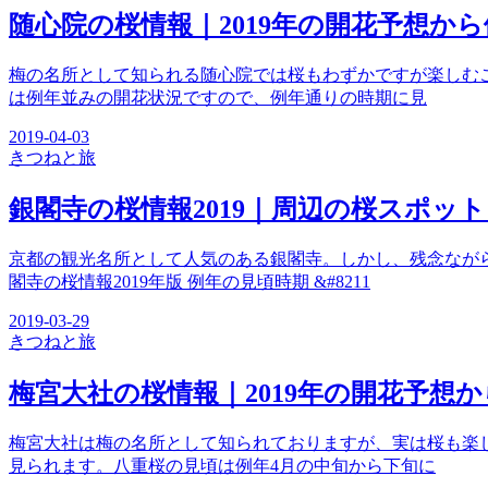
随心院の桜情報｜2019年の開花予想か
梅の名所として知られる随心院では桜もわずかですが楽しむこ
は例年並みの開花状況ですので、例年通りの時期に見
2019-04-03
きつね
と旅
銀閣寺の桜情報2019｜周辺の桜スポッ
京都の観光名所として人気のある銀閣寺。しかし、残念なが
閣寺の桜情報2019年版 例年の見頃時期 &#8211
2019-03-29
きつね
と旅
梅宮大社の桜情報｜2019年の開花予想
梅宮大社は梅の名所として知られておりますが、実は桜も楽し
見られます。八重桜の見頃は例年4月の中旬から下旬に