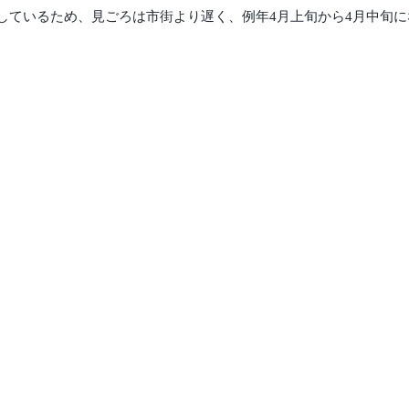
ているため、見ごろは市街より遅く、例年4月上旬から4月中旬にな