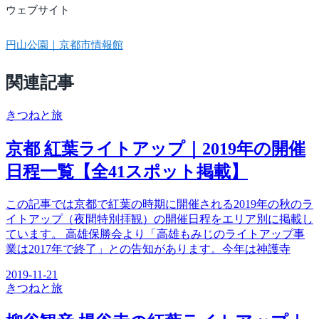
ウェブサイト
円山公園｜京都市情報館
関連記事
きつね
と旅
京都 紅葉ライトアップ｜2019年の開催
日程一覧【全41スポット掲載】
この記事では京都で紅葉の時期に開催される2019年の秋のラ
イトアップ（夜間特別拝観）の開催日程をエリア別に掲載し
ています。 高雄保勝会より「高雄もみじのライトアップ事
業は2017年で終了」との告知があります。今年は神護寺
2019-11-21
きつね
と旅