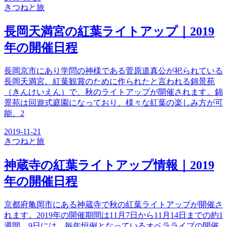
きつね
と旅
長岡天満宮の紅葉ライトアップ｜2019
年の開催日程
長岡京市にあり学問の神様である菅原道真公が祀られている
長岡天満宮。紅葉観賞のために作られたと言われる錦景苑
（きんけいえん）で、秋のライトアップが開催されます。錦
景苑は回遊式庭園になっており、様々な紅葉の楽しみ方が可
能。2
2019-11-21
きつね
と旅
神蔵寺の紅葉ライトアップ情報｜2019
年の開催日程
京都府亀岡市にある神蔵寺で秋の紅葉ライトアップが開催さ
れます。2019年の開催期間は11月7日から11月14日までの約1
週間。9日には、毎年恒例となっているオペラライブの開催