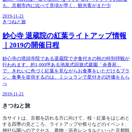
も。京都市内に比べて見頃が早く、観光客がまだ少
2019-11-21
きつね
と旅
妙心寺 退蔵院の紅葉ライトアップ情報
｜2019の開催日程
妙心寺の塔頭寺院である退蔵院で夕食付きの秋の特別拝観が
行われます。約1,000坪ある池泉式回遊式庭園「余香苑」
で、きれいに色づく紅葉を見ながらお食事をいただけるプラ
ン。食事を提供するのは、ミシュランで星付きの評価をもら
っ
2019-11-21
きつね
と旅
当サイトは、京都を訪れる方に向けて、桜・紅葉をはじめと
する四季の見どころ、ライトアップや祭りなどのイベント、
神社仏閣へのアクセス、着物・浴衣レンタルといった京都観