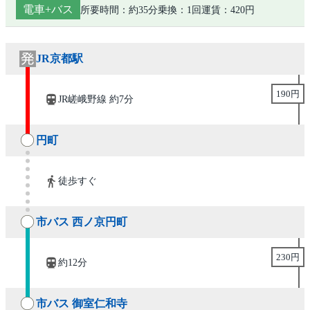
電車+バス
所要時間：約35分
乗換：1回
運賃：420円
JR京都駅
190円
JR嵯峨野線 約7分
円町
徒歩すぐ
市バス 西ノ京円町
230円
約12分
市バス 御室仁和寺