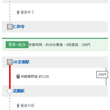
徒歩すぐ
仁和寺
電車+徒歩
所要時間：約30分
乗換：0回
運賃：200円
JR京都駅
200円
JR嵯峨野線 約12分
花園駅
徒歩15分