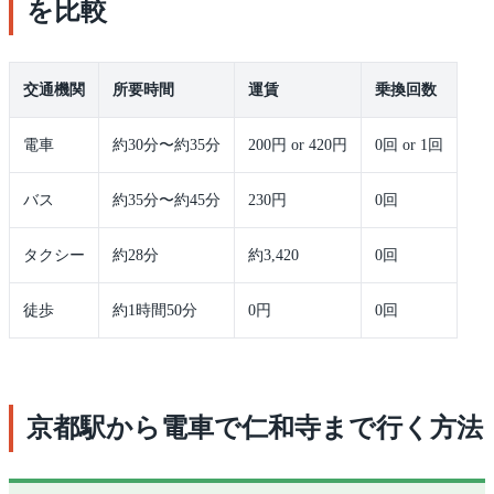
を比較
交通機関
所要時間
運賃
乗換回数
電車
約30分〜約35分
200円 or 420円
0回 or 1回
バス
約35分〜約45分
230円
0回
タクシー
約28分
約3,420
0回
徒歩
約1時間50分
0円
0回
京都駅から電車で仁和寺まで行く方法