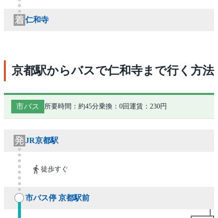
仁和寺
京都駅からバスで仁和寺まで行く方法
市バス
所要時間：約45分
乗換：0回
運賃：230円
JR京都駅
徒歩すぐ
市バス停 京都駅前