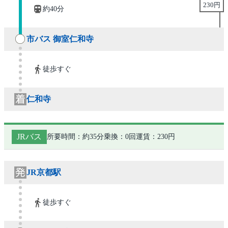
230円
約40分
市バス 御室仁和寺
徒歩すぐ
仁和寺
JRバス
所要時間：約35分
乗換：0回
運賃：230円
JR京都駅
徒歩すぐ