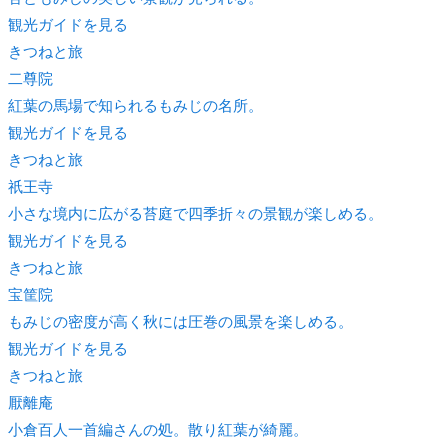
観光ガイドを見る
きつね
と旅
二尊院
紅葉の馬場で知られるもみじの名所。
観光ガイドを見る
きつね
と旅
祇王寺
小さな境内に広がる苔庭で四季折々の景観が楽しめる。
観光ガイドを見る
きつね
と旅
宝筐院
もみじの密度が高く秋には圧巻の風景を楽しめる。
観光ガイドを見る
きつね
と旅
厭離庵
小倉百人一首編さんの処。散り紅葉が綺麗。