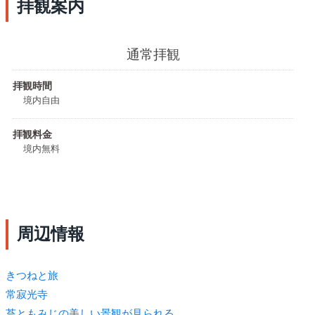
拝観案内
通常拝観
拝観時間
境内自由
拝観料金
境内無料
周辺情報
きつね
と旅
常寂光寺
苔ともみじの美しい景観が見られる。