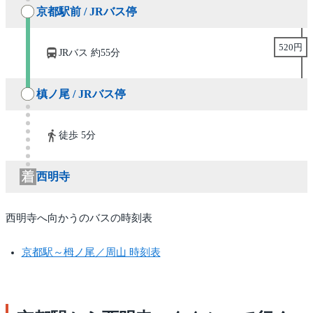
京都駅前 / JRバス停
520円
JRバス 約55分
槙ノ尾 / JRバス停
徒歩 5分
西明寺
西明寺へ向かうのバスの時刻表
京都駅～栂ノ尾／周山 時刻表