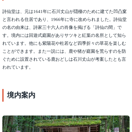
詩仙堂は、元は1641年に石川丈山が隠棲のために建てた凹凸窠
と言われる住居であり、1966年に寺に改められました。詩仙堂
の名の由来は、詩家三十六人の肖像を掲げる「詩仙の間」で
す。境内には回遊式庭園がありサツキと紅葉の名所として知ら
れています。他にも紫陽花や杜若など四季折々の草花を楽しむ
ことができます。また一説には、鹿や猪が庭園を荒らすのを防
ぐために設置されている鹿おどしは石川丈山が考案したとも言
われています。
境内案内