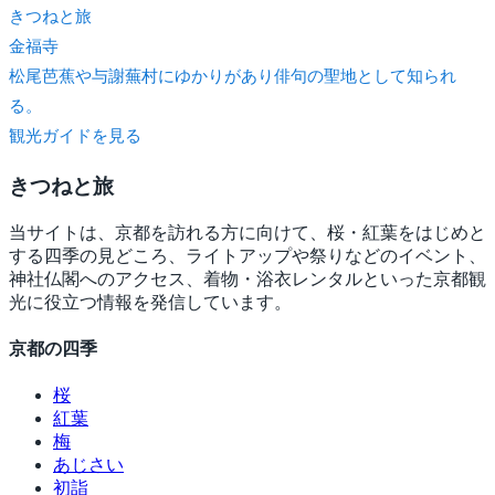
きつね
と旅
金福寺
松尾芭蕉や与謝蕪村にゆかりがあり俳句の聖地として知られ
る。
観光ガイドを見る
きつね
と旅
当サイトは、京都を訪れる方に向けて、桜・紅葉をはじめと
する四季の見どころ、ライトアップや祭りなどのイベント、
神社仏閣へのアクセス、着物・浴衣レンタルといった京都観
光に役立つ情報を発信しています。
京都の四季
桜
紅葉
梅
あじさい
初詣