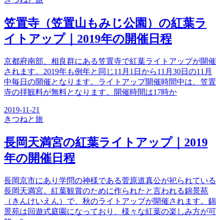
笠置寺（笠置山もみじ公園）の紅葉ラ
イトアップ｜2019年の開催日程
京都府南部、相良群にある笠置寺で紅葉ライトアップが開催
されます。2019年も例年と同じ11月1日から11月30日の11月
中毎日の開催となります。ライトアップ開催時間中は、笠置
寺の拝観料が無料となります。開催時間は17時か
2019-11-21
きつね
と旅
長岡天満宮の紅葉ライトアップ｜2019
年の開催日程
長岡京市にあり学問の神様である菅原道真公が祀られている
長岡天満宮。紅葉観賞のために作られたと言われる錦景苑
（きんけいえん）で、秋のライトアップが開催されます。錦
景苑は回遊式庭園になっており、様々な紅葉の楽しみ方が可