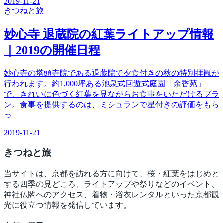
2019-11-21
きつね
と旅
妙心寺 退蔵院の紅葉ライトアップ情報
｜2019の開催日程
妙心寺の塔頭寺院である退蔵院で夕食付きの秋の特別拝観が
行われます。約1,000坪ある池泉式回遊式庭園「余香苑」
で、きれいに色づく紅葉を見ながらお食事をいただけるプラ
ン。食事を提供するのは、ミシュランで星付きの評価をもら
っ
2019-11-21
きつね
と旅
当サイトは、京都を訪れる方に向けて、桜・紅葉をはじめと
する四季の見どころ、ライトアップや祭りなどのイベント、
神社仏閣へのアクセス、着物・浴衣レンタルといった京都観
光に役立つ情報を発信しています。