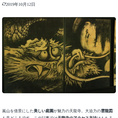
2019年10月12日
嵐山を借景にした
美しい庭園
が魅力の天龍寺。大迫力の
雲龍図
も見どころです。この記事では
天龍寺のアクセス方法
はもちろ