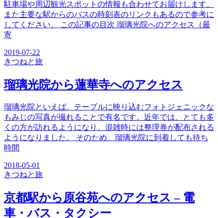
駐車場や周辺観光スポットの情報も合わせてお届けします。
また主要な駅からのバスの時刻表のリンクもあるので参考に
してください。 この記事の目次 瑠璃光院へのアクセス（最
寄
2019-07-22
きつね
と旅
瑠璃光院から蓮華寺へのアクセス
瑠璃光院といえば、テーブルに映り込むフォトジェニックな
もみじの写真が撮れることで有名です。近年では、とても多
くの方が訪れるようになり、混雑時には整理券が配布される
ようになりました。 そのため、瑠璃光院に到着しても待ち
時間
2018-05-01
きつね
と旅
京都駅から原谷苑へのアクセス – 電
車・バス・タクシー