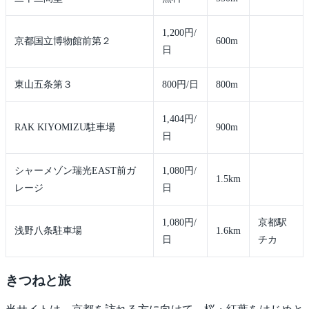
1,200円/
京都国立博物館前第２
600m
日
東山五条第３
800円/日
800m
1,404円/
RAK KIYOMIZU駐車場
900m
日
シャーメゾン瑞光EAST前ガ
1,080円/
1.5km
レージ
日
1,080円/
京都駅
浅野八条駐車場
1.6km
日
チカ
きつね
と旅