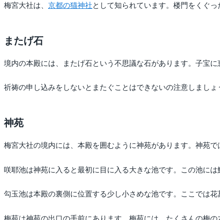
梅宮大社は、
京都の猫神社
として知られています。楼門をくぐっ
またげ石
境内の本殿には、またげ石という不思議な石があります。子宝に
祈祷の申し込みをしないとまたぐことはできないの注意しましょ
神苑
梅宮大社の境内には、本殿を囲むように神苑があります。神苑で
咲耶池は神苑に入ると最初に目に入る大きな池です。この池には
勾玉池は本殿の裏側に位置する少し小さめな池です。ここでは花
梅苑は神苑の出口の手前にあります。梅苑には、たくさんの梅の