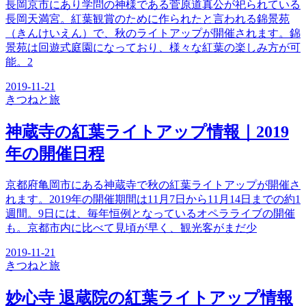
長岡京市にあり学問の神様である菅原道真公が祀られている
長岡天満宮。紅葉観賞のために作られたと言われる錦景苑
（きんけいえん）で、秋のライトアップが開催されます。錦
景苑は回遊式庭園になっており、様々な紅葉の楽しみ方が可
能。2
2019-11-21
きつね
と旅
神蔵寺の紅葉ライトアップ情報｜2019
年の開催日程
京都府亀岡市にある神蔵寺で秋の紅葉ライトアップが開催さ
れます。2019年の開催期間は11月7日から11月14日までの約1
週間。9日には、毎年恒例となっているオペラライブの開催
も。京都市内に比べて見頃が早く、観光客がまだ少
2019-11-21
きつね
と旅
妙心寺 退蔵院の紅葉ライトアップ情報