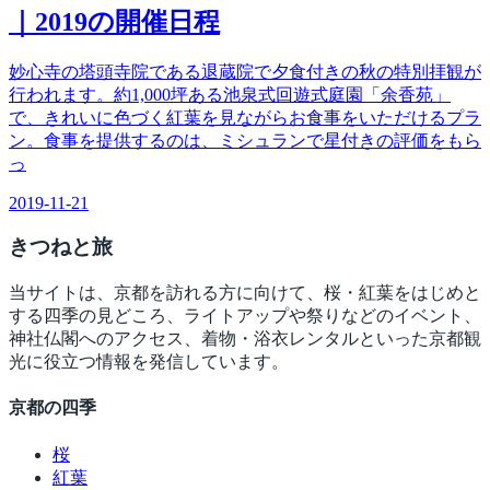
｜2019の開催日程
妙心寺の塔頭寺院である退蔵院で夕食付きの秋の特別拝観が
行われます。約1,000坪ある池泉式回遊式庭園「余香苑」
で、きれいに色づく紅葉を見ながらお食事をいただけるプラ
ン。食事を提供するのは、ミシュランで星付きの評価をもら
っ
2019-11-21
きつね
と旅
当サイトは、京都を訪れる方に向けて、桜・紅葉をはじめと
する四季の見どころ、ライトアップや祭りなどのイベント、
神社仏閣へのアクセス、着物・浴衣レンタルといった京都観
光に役立つ情報を発信しています。
京都の四季
桜
紅葉