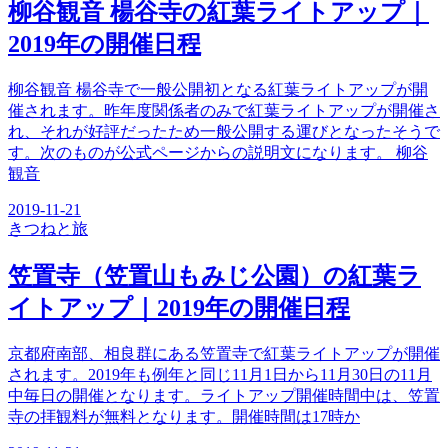
柳谷観音 楊谷寺の紅葉ライトアップ｜
2019年の開催日程
柳谷観音 楊谷寺で一般公開初となる紅葉ライトアップが開
催されます。昨年度関係者のみで紅葉ライトアップが開催さ
れ、それが好評だったため一般公開する運びとなったそうで
す。次のものが公式ページからの説明文になります。 柳谷
観音
2019-11-21
きつね
と旅
笠置寺（笠置山もみじ公園）の紅葉ラ
イトアップ｜2019年の開催日程
京都府南部、相良群にある笠置寺で紅葉ライトアップが開催
されます。2019年も例年と同じ11月1日から11月30日の11月
中毎日の開催となります。ライトアップ開催時間中は、笠置
寺の拝観料が無料となります。開催時間は17時か