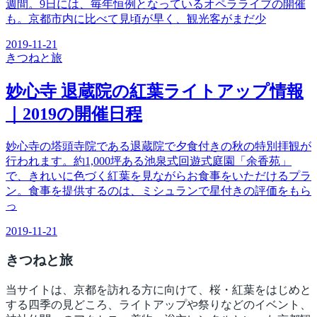
週間。9日には、毎年恒例となっているオペラライブの開催
も。京都市内に比べて見頃が早く、観光客がまだ少
2019-11-21
きつね
と旅
妙心寺 退蔵院の紅葉ライトアップ情報
｜2019の開催日程
妙心寺の塔頭寺院である退蔵院で夕食付きの秋の特別拝観が
行われます。約1,000坪ある池泉式回遊式庭園「余香苑」
で、きれいに色づく紅葉を見ながらお食事をいただけるプラ
ン。食事を提供するのは、ミシュランで星付きの評価をもら
っ
2019-11-21
きつね
と旅
当サイトは、京都を訪れる方に向けて、桜・紅葉をはじめと
する四季の見どころ、ライトアップや祭りなどのイベント、