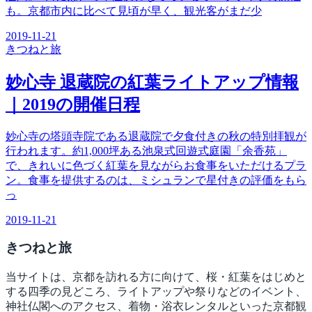
も。京都市内に比べて見頃が早く、観光客がまだ少
2019-11-21
きつね
と旅
妙心寺 退蔵院の紅葉ライトアップ情報
｜2019の開催日程
妙心寺の塔頭寺院である退蔵院で夕食付きの秋の特別拝観が
行われます。約1,000坪ある池泉式回遊式庭園「余香苑」
で、きれいに色づく紅葉を見ながらお食事をいただけるプラ
ン。食事を提供するのは、ミシュランで星付きの評価をもら
っ
2019-11-21
きつね
と旅
当サイトは、京都を訪れる方に向けて、桜・紅葉をはじめと
する四季の見どころ、ライトアップや祭りなどのイベント、
神社仏閣へのアクセス、着物・浴衣レンタルといった京都観