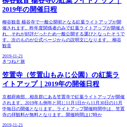
柳谷観音 楊谷寺の紅葉ライトアップ｜
2019年の開催日程
柳谷観音 楊谷寺で一般公開初となる紅葉ライトアップが開
催されます。昨年度関係者のみで紅葉ライトアップが開催さ
れ、それが好評だったため一般公開する運びとなったそうで
す。次のものが公式ページからの説明文になります。 柳谷
観音
2019-11-21
きつね
と旅
笠置寺（笠置山もみじ公園）の紅葉ラ
イトアップ｜2019年の開催日程
京都府南部、相良群にある笠置寺で紅葉ライトアップが開催
されます。2019年も例年と同じ11月1日から11月30日の11月
中毎日の開催となります。ライトアップ開催時間中は、笠置
寺の拝観料が無料となります。開催時間は17時か
2019-11-21