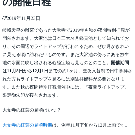
の開催日程
2019年11月23日
嵯峨天皇の離宮であった大覚寺で2019年も秋の夜間特別拝観が
開催されます。大沢池は日本三大名月鑑賞池として知られてお
り、その周辺でライトアップが行われるため、ぜひ月がきれい
に見える頃に訪れたいものです。また大沢池の傍らにある放生
池の水面に映し出される心経宝塔も見ものとのこと。
開催期間
は11月8日から12月1日まで
の約1ヶ月、昼夜入替制で日中参拝さ
れた方もライトアップを見るには別途拝観料が必要となりま
す。また秋の夜間特別拝観開催中には、『夜間ライトアップ』
限定御朱印が授与されます。
大覚寺の紅葉の見頃はいつ？
大覚寺の紅葉の見頃時期
は、例年11月下旬から12月上旬です。