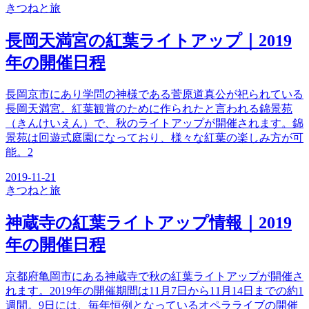
きつね
と旅
長岡天満宮の紅葉ライトアップ｜2019
年の開催日程
長岡京市にあり学問の神様である菅原道真公が祀られている
長岡天満宮。紅葉観賞のために作られたと言われる錦景苑
（きんけいえん）で、秋のライトアップが開催されます。錦
景苑は回遊式庭園になっており、様々な紅葉の楽しみ方が可
能。2
2019-11-21
きつね
と旅
神蔵寺の紅葉ライトアップ情報｜2019
年の開催日程
京都府亀岡市にある神蔵寺で秋の紅葉ライトアップが開催さ
れます。2019年の開催期間は11月7日から11月14日までの約1
週間。9日には、毎年恒例となっているオペラライブの開催