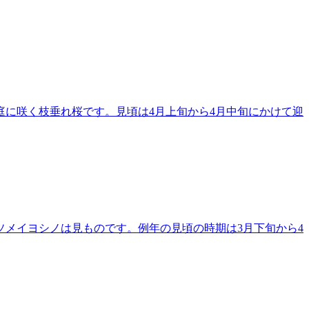
に咲く枝垂れ桜です。見頃は4月上旬から4月中旬にかけて迎
メイヨシノは見ものです。例年の見頃の時期は3月下旬から4