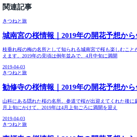
関連記事
きつね
と旅
城南宮の桜情報｜2019年の開花予想か
枝垂れ桜の梅の名所として知られる城南宮で桜も楽しむこと
えます。2019年の見頃は例年並みで、4月中旬に満開
2019-04-03
きつね
と旅
勧修寺の桜情報｜2019年の開花予想か
山科にある隠れた桜の名所。参道で桜が出迎えてくれた後に
月上旬にかけて。2019年は4月上旬ごろに満開を迎え
2019-04-03
きつね
と旅