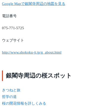
Google Mapで銀閣寺周辺の地図を見る
電話番号
075-771-5725
ウェブサイト
http://www.shokoku-ji.jp/g_about.html
銀閣寺周辺の桜スポット
きつね
と旅
哲学の道
桜の開花情報を詳しくみる