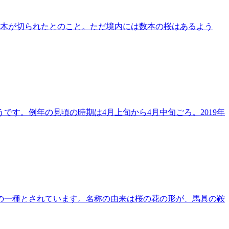
の木が切られたとのこと。ただ境内には数本の桜はあるよう
す。例年の見頃の時期は4月上旬から4月中旬ごろ。2019年
の一種とされています。名称の由来は桜の花の形が、馬具の鞍