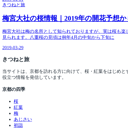
きつね
と旅
梅宮大社の桜情報｜2019年の開花予想
梅宮大社は梅の名所として知られておりますが、実は桜も楽し
見られます。八重桜の見頃は例年4月の中旬から下旬に
2019-03-29
きつね
と旅
当サイトは、京都を訪れる方に向けて、桜・紅葉をはじめと
役立つ情報を発信しています。
京都の四季
桜
紅葉
梅
あじさい
初詣