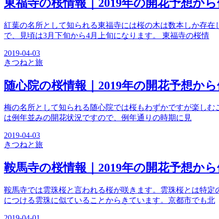
東福寺の桜情報｜2019年の開花予想か
紅葉の名所として知られる東福寺には桜の木は数本しか存在
で、見頃は3月下旬から4月上旬になります。 東福寺の桜情
2019-04-03
きつね
と旅
随心院の桜情報｜2019年の開花予想か
梅の名所として知られる随心院では桜もわずかですが楽しむこ
は例年並みの開花状況ですので、例年通りの時期に見
2019-04-03
きつね
と旅
鞍馬寺の桜情報｜2019年の開花予想か
鞍馬寺では雲珠桜と言われる桜が咲きます。雲珠桜とは特定
につける雲珠に似ていることからきています。京都市でも北
2019-04-01