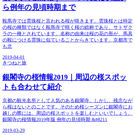
ら例年の見頃時期まで
鞍馬寺では雲珠桜と言われる桜が咲きます。雲珠桜とは特定
の桜の種類ではなく鞍馬寺で咲く桜の総称であり、サトザク
ラの一種とされています。名称の由来は桜の花の形が、馬具
の鞍につける雲珠に似ていることからきています。京都市で
も北
2019-04-01
きつね
と旅
銀閣寺の桜情報2019｜周辺の桜スポッ
トも合わせて紹介
京都の観光名所として人気のある銀閣寺。しかし、残念なが
ら桜はないとのことです。そのため桜シーズンに銀閣寺にお
越しの際には、周辺の桜スポットを楽しむといいでしょう。
銀閣寺の桜情報2019年版 例年の見頃時期 &#8211
2019-03-29