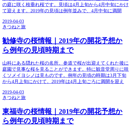
の庭に咲く枝垂れ桜です。見頃は4月上旬から4月中旬にかけ
て迎えます。2019年の見頃は例年並みで、4月中旬に満開
2019-04-03
きつね
と旅
勧修寺の桜情報｜2019年の開花予想か
ら例年の見頃時期まで
山科にある隠れた桜の名所。参道で桜が出迎えてくれた後に
庭園で見事な桜を見ることができます。特に観音堂周りに咲
くソメイヨシノは見ものです。例年の見頃の時期は3月下旬
から4月上旬にかけて。2019年は4月上旬ごろに満開を迎え
2019-04-03
きつね
と旅
東福寺の桜情報｜2019年の開花予想か
ら例年の見頃時期まで