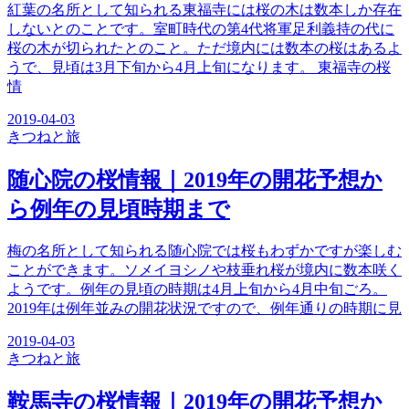
紅葉の名所として知られる東福寺には桜の木は数本しか存在
しないとのことです。室町時代の第4代将軍足利義持の代に
桜の木が切られたとのこと。ただ境内には数本の桜はあるよ
うで、見頃は3月下旬から4月上旬になります。 東福寺の桜
情
2019-04-03
きつね
と旅
随心院の桜情報｜2019年の開花予想か
ら例年の見頃時期まで
梅の名所として知られる随心院では桜もわずかですが楽しむ
ことができます。ソメイヨシノや枝垂れ桜が境内に数本咲く
ようです。例年の見頃の時期は4月上旬から4月中旬ごろ。
2019年は例年並みの開花状況ですので、例年通りの時期に見
2019-04-03
きつね
と旅
鞍馬寺の桜情報｜2019年の開花予想か