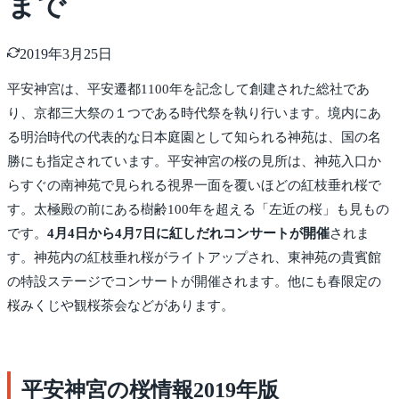
まで
2019年3月25日
平安神宮は、平安遷都1100年を記念して創建された総社であ
り、京都三大祭の１つである時代祭を執り行います。境内にあ
る明治時代の代表的な日本庭園として知られる神苑は、国の名
勝にも指定されています。平安神宮の桜の見所は、神苑入口か
らすぐの南神苑で見られる視界一面を覆いほどの紅枝垂れ桜で
す。太極殿の前にある樹齢100年を超える「左近の桜」も見もの
です。
4月4日から4月7日に紅しだれコンサートが開催
されま
す。神苑内の紅枝垂れ桜がライトアップされ、東神苑の貴賓館
の特設ステージでコンサートが開催されます。他にも春限定の
桜みくじや観桜茶会などがあります。
平安神宮の桜情報2019年版