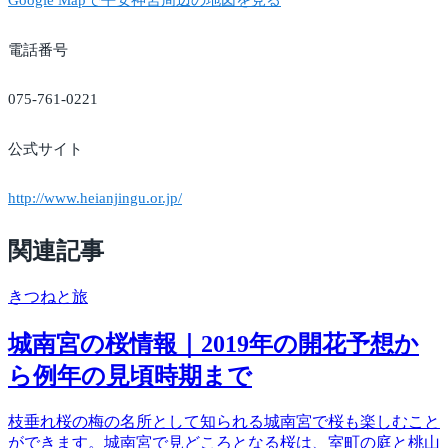
Google Mapで平安神宮周辺の地図を見る
電話番号
075-761-0221
公式サイト
http://www.heianjingu.or.jp/
関連記事
きつね
と旅
城南宮の桜情報｜2019年の開花予想か
ら例年の見頃時期まで
枝垂れ桜の梅の名所として知られる城南宮で桜も楽しむこと
ができます。城南宮で見どころとなる桜は、室町の庭と桃山