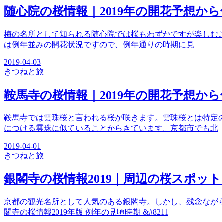
随心院の桜情報｜2019年の開花予想か
梅の名所として知られる随心院では桜もわずかですが楽しむこ
は例年並みの開花状況ですので、例年通りの時期に見
2019-04-03
きつね
と旅
鞍馬寺の桜情報｜2019年の開花予想か
鞍馬寺では雲珠桜と言われる桜が咲きます。雲珠桜とは特定
につける雲珠に似ていることからきています。京都市でも北
2019-04-01
きつね
と旅
銀閣寺の桜情報2019｜周辺の桜スポッ
京都の観光名所として人気のある銀閣寺。しかし、残念なが
閣寺の桜情報2019年版 例年の見頃時期 &#8211