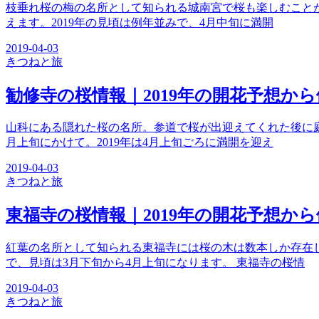
枝垂れ桜の梅の名所として知られる城南宮で桜も楽しむこと
えます。2019年の見頃は例年並みで、4月中旬に満開
2019-04-03
きつね
と旅
勧修寺の桜情報｜2019年の開花予想か
山科にある隠れた桜の名所。参道で桜が出迎えてくれた後に
月上旬にかけて。2019年は4月上旬ごろに満開を迎え
2019-04-03
きつね
と旅
東福寺の桜情報｜2019年の開花予想か
紅葉の名所として知られる東福寺には桜の木は数本しか存在
で、見頃は3月下旬から4月上旬になります。 東福寺の桜情
2019-04-03
きつね
と旅