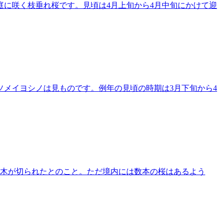
に咲く枝垂れ桜です。見頃は4月上旬から4月中旬にかけて迎
メイヨシノは見ものです。例年の見頃の時期は3月下旬から4
の木が切られたとのこと。ただ境内には数本の桜はあるよう