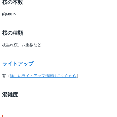
桜の本数
約680本
桜の種類
枝垂れ桜、八重桜など
ライトアップ
有（
詳しいライトアップ情報はこちらから
）
混雑度