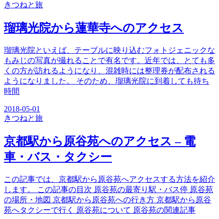
きつね
と旅
瑠璃光院から蓮華寺へのアクセス
瑠璃光院といえば、テーブルに映り込むフォトジェニックな
もみじの写真が撮れることで有名です。近年では、とても多
くの方が訪れるようになり、混雑時には整理券が配布される
ようになりました。 そのため、瑠璃光院に到着しても待ち
時間
2018-05-01
きつね
と旅
京都駅から原谷苑へのアクセス – 電
車・バス・タクシー
この記事では、京都駅から原谷苑へアクセスする方法を紹介
します。 この記事の目次 原谷苑の最寄り駅・バス停 原谷苑
の場所・地図 京都駅から原谷苑への行き方 京都駅から原谷
苑へタクシーで行く 原谷苑について 原谷苑の関連記事