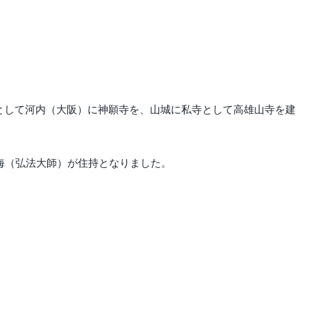
として河内（大阪）に神願寺を、山城に私寺として高雄山寺を建
海（弘法大師）が住持となりました。