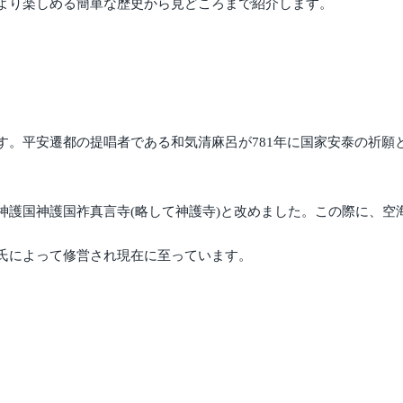
より楽しめる簡単な歴史から見どころまで紹介します。
す。平安遷都の提唱者である和気清麻呂が781年に国家安泰の祈願
神護国神護国祚真言寺(略して神護寺)と改めました。この際に、空
氏によって修営され現在に至っています。