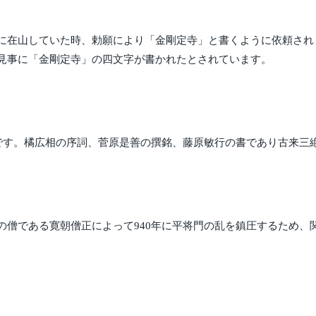
に在山していた時、勅願により「金剛定寺」と書くように依頼され
見事に「金剛定寺」の四文字が書かれたとされています。
のです。橘広相の序詞、菅原是善の撰銘、藤原敏行の書であり古来三
の僧である寛朝僧正によって940年に平将門の乱を鎮圧するため、