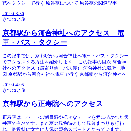
苑へタクシーで行く 原谷苑について 原谷苑の関連記事
2019-03-30
きつね
と旅
京都駅から河合神社へのアクセス – 電
車・バス・タクシー
この記事では、京都駅から河合神社へ電車・バス・タクシー
でアクセスする方法を紹介します。 この記事の目次 河合神
社へのアクセス（最寄り駅・バス停） 河合神社の場所・地
図 京都駅から河合神社へ電車で行く 京都駅から河合神社へ
2019-04-05
きつね
と旅
京都駅から正寿院へのアクセス
正寿院は、ハートの猪目窓や様々なテーマを元に描かれた天
井画で有名です。また夏の風物詩として風鈴まつりも行わ
れ、最近特に女性に人気の観光スポットとなっています。