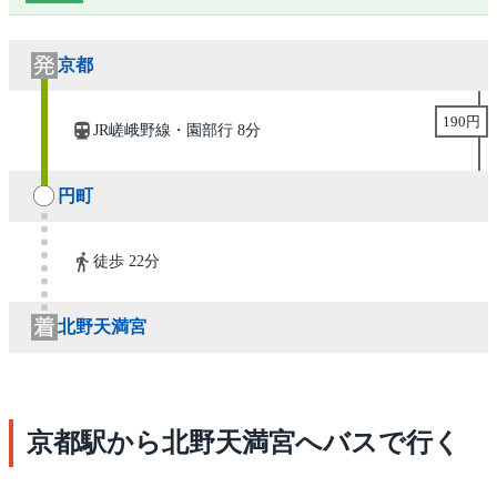
京都
190円
JR嵯峨野線・園部行 8分
円町
徒歩 22分
北野天満宮
京都駅から北野天満宮へバスで行く