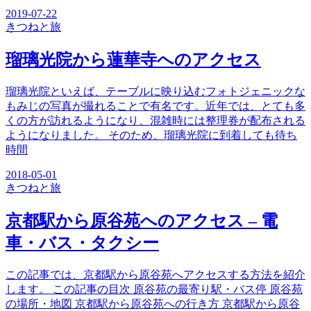
2019-07-22
きつね
と旅
瑠璃光院から蓮華寺へのアクセス
瑠璃光院といえば、テーブルに映り込むフォトジェニックな
もみじの写真が撮れることで有名です。近年では、とても多
くの方が訪れるようになり、混雑時には整理券が配布される
ようになりました。 そのため、瑠璃光院に到着しても待ち
時間
2018-05-01
きつね
と旅
京都駅から原谷苑へのアクセス – 電
車・バス・タクシー
この記事では、京都駅から原谷苑へアクセスする方法を紹介
します。 この記事の目次 原谷苑の最寄り駅・バス停 原谷苑
の場所・地図 京都駅から原谷苑への行き方 京都駅から原谷