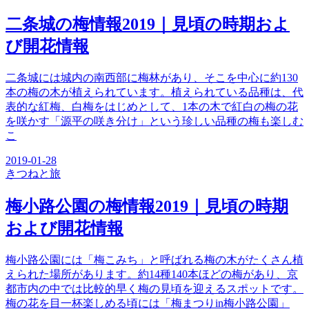
二条城の梅情報2019｜見頃の時期およ
び開花情報
二条城には城内の南西部に梅林があり、そこを中心に約130
本の梅の木が植えられています。植えられている品種は、代
表的な紅梅、白梅をはじめとして、1本の木で紅白の梅の花
を咲かす「源平の咲き分け」という珍しい品種の梅も楽しむ
こ
2019-01-28
きつね
と旅
梅小路公園の梅情報2019｜見頃の時期
および開花情報
梅小路公園には「梅こみち」と呼ばれる梅の木がたくさん植
えられた場所があります。約14種140本ほどの梅があり、京
都市内の中では比較的早く梅の見頃を迎えるスポットです。
梅の花を目一杯楽しめる頃には「梅まつりin梅小路公園」