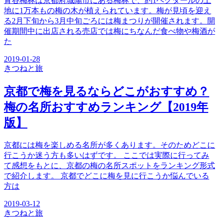
青谷梅林は京都府城陽市にある梅林で、約1ヘクタールの土
地に1万本もの梅の木が植えられています。梅が見頃を迎え
る2月下旬から3月中旬ごろには梅まつりが開催されます。開
催期間中に出店される売店では梅にちなんだ食べ物や梅酒が
た
2019-01-28
きつね
と旅
京都で梅を見るならどこがおすすめ？
梅の名所おすすめランキング【2019年
版】
京都には梅を楽しめる名所が多くあります。そのためどこに
行こうか迷う方も多いはずです。 ここでは実際に行ってみ
て感想をもとに、京都の梅の名所スポットをランキング形式
で紹介します。 京都でどこに梅を見に行こうか悩んでいる
方は
2019-03-12
きつね
と旅