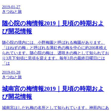
2019-01-27
きつね
と旅
随心院の梅情報2019｜見頃の時期およ
び開花情報
随心院の境内には、小野梅園と呼ばれる梅園があります。
「はねずの梅」と呼ばれる薄紅色の梅を中心に約200本植え
られています。随心院の梅は、遅咲きの梅として知られてお
り3月下旬頃に見頃を迎えます。毎年3月の最終日曜日には
「は
2019-01-28
きつね
と旅
城南宮の梅情報2019｜見頃の時期およ
び開花情報
城南宮はしだれ梅の名所として知られています。神苑内にあ