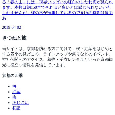
る「春の山」には、視界いっぱいの紅白のしだれ梅が見られ
ます。本数は約150本でそれほど多いとは感じられないかも
しれませんが、梅の木が密集しているので見頃の時期は迫力
あ
2019-04-02
きつね
と旅
当サイトは、京都を訪れる方に向けて、桜・紅葉をはじめと
する四季の見どころ、ライトアップや祭りなどのイベント、
神社仏閣へのアクセス、着物・浴衣レンタルといった京都観
光に役立つ情報を発信しています。
京都の四季
桜
紅葉
梅
あじさい
初詣